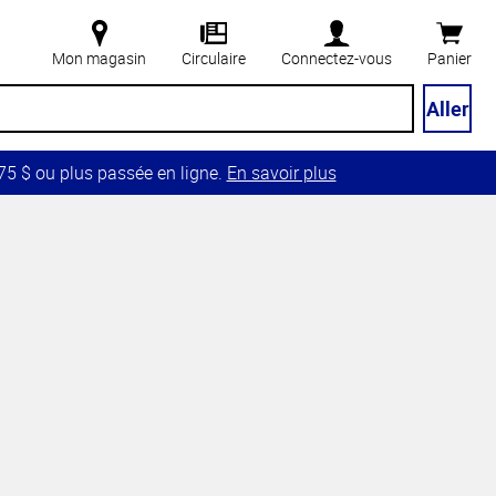
Mon magasin
Circulaire
Connectez-vous
Panier
Aller
5 $ ou plus passée en ligne.
En savoir plus