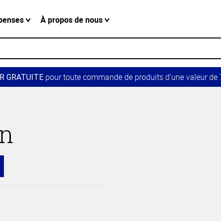
penses
À propos de nous
pour toute commande de produits d’une valeur de 7
R GRATUITE
in