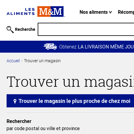
Information
relative à
Nos aliments
Récom
l'accessibilité
Passer
Recherche
au
contenu
Obtenez
principal
LA LIVRAISON MÊME JOU
Retour à
Accueil
Trouver un magasin
la
navigation
Trouver un magas
principale
Trouver le magasin le plus proche de chez moi
Rechercher
par code postal ou ville et province