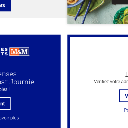
nts
enses
ar Journie
Vérifiez votre ad
les !
V
nt
Po
avoir plus