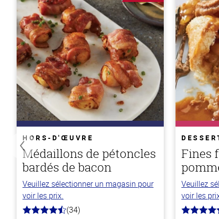
HORS-D'ŒUVRE
DESSER
Médaillons de pétoncles
Fines 
bardés de bacon
pomme
Veuillez sélectionner un magasin pour
Veuillez s
voir les prix.
voir les pri
(34)
4.1
4.8