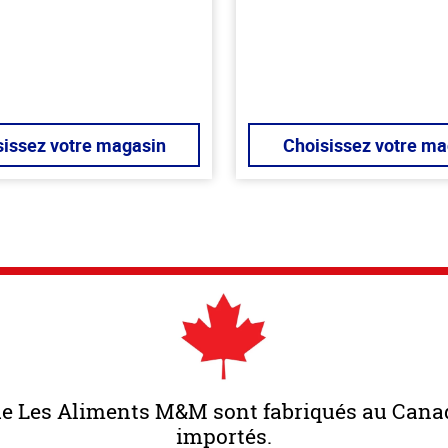
hors
de
5
stars
sissez votre magasin
Choisissez votre ma
ue Les Aliments M&M sont fabriqués au Canad
importés.