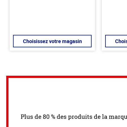
hors
hors
de
de
5
5
stars
stars
Choisissez votre magasin
Choi
Plus de 80 % des produits de la marq