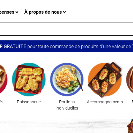
penses
À propos de nous
pour toute commande de produits d’une valeur de 7
R GRATUITE
és
Poissonnerie
Portions
Accompagnements
Individuelles