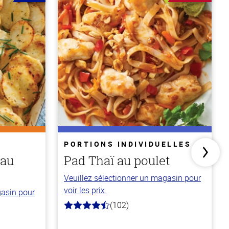
PORTIONS INDIVIDUELLES
 au
Pad Thaï au poulet
Veuillez sélectionner un magasin pour
voir les prix.
gasin pour
(102)
4.3
hors
de