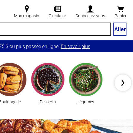
Mon magasin
Circulaire
Connectez-vous
Panier
Aller
5 $ ou plus passée en ligne.
En savoir plus
Boulangerie
Desserts
Légumes
Essentiels de c