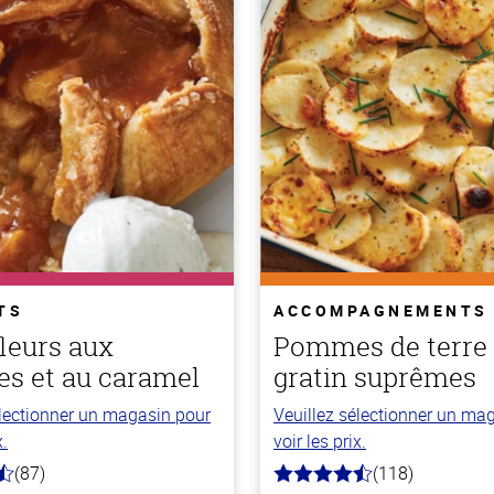
TS
ACCOMPAGNEMENTS
fleurs aux
Pommes de terre
s et au caramel
gratin suprêmes
électionner un magasin pour
Veuillez sélectionner un ma
x.
voir les prix.
(87)
(118)
4.2