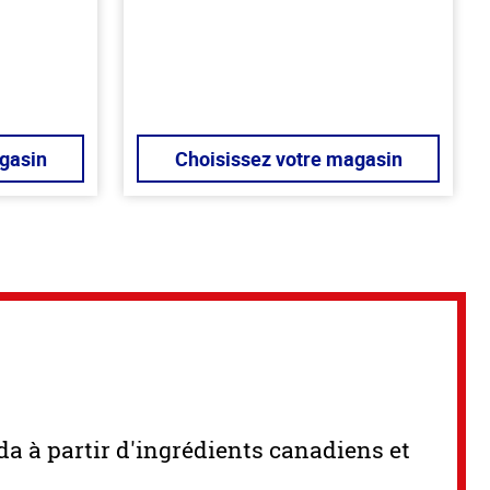
5
stars
gasin
Choisissez votre magasin
a à partir d'ingrédients canadiens et