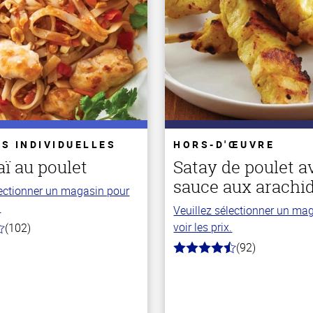
S INDIVIDUELLES
HORS-D'ŒUVRE
ï au poulet
Satay de poulet a
sauce aux arachi
lectionner un magasin pour
.
Veuillez sélectionner un ma
voir les prix.
(102)
(92)
4.3
hors
de
5
stars