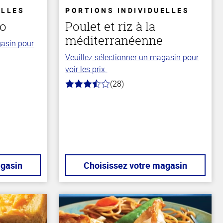
ELLES
PORTIONS INDIVIDUELLES
ao
Poulet et riz à la
méditerranéenne
gasin pour
Veuillez sélectionner un magasin pour
voir les prix.
(28)
3.8
hors
de
5
stars
agasin
Choisissez votre magasin