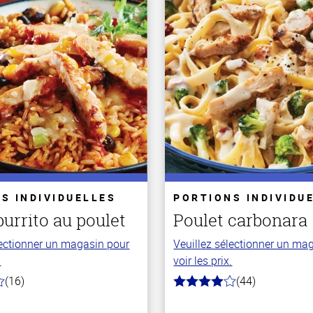
S INDIVIDUELLES
PORTIONS INDIVIDU
burrito au poulet
Poulet carbonara
lectionner un magasin pour
Veuillez sélectionner un ma
.
voir les prix.
(16)
(44)
4.0
hors
de