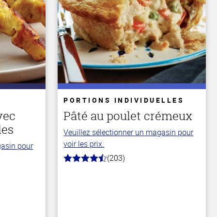
PORTIONS INDIVIDUELLES
vec
Pâté au poulet crémeux
des
Veuillez sélectionner un magasin pour
voir les prix.
gasin pour
(203)
4.3
hors
de
5
stars