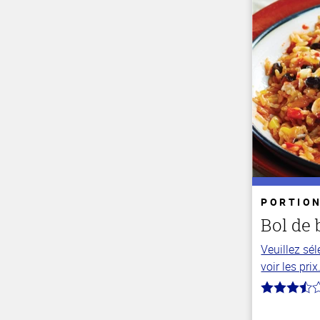
PORTION
Bol de 
Veuillez sé
voir les prix
3.5
hors
de