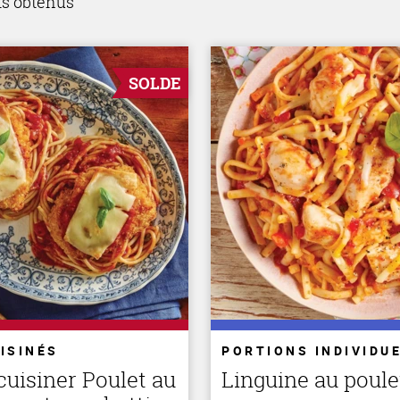
ts obtenus
SOLDE
ISINÉS
PORTIONS INDIVIDU
cuisiner Poulet au
Linguine au poule