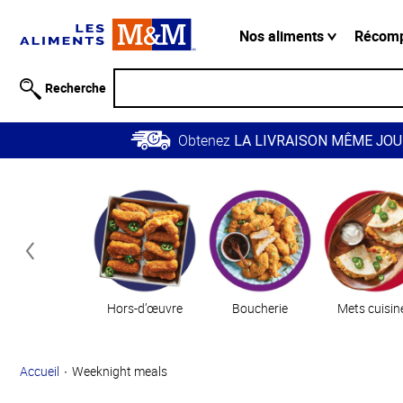
Information
relative à
Nos aliments
Récom
l'accessibilité
Passer
Recherche
au
contenu
Obtenez
principal
LA LIVRAISON MÊME JOU
Retour à
Catégories
la
navigation
principale
Hors-d’œuvre
Boucherie
Mets cuisin
Accueil
Weeknight meals