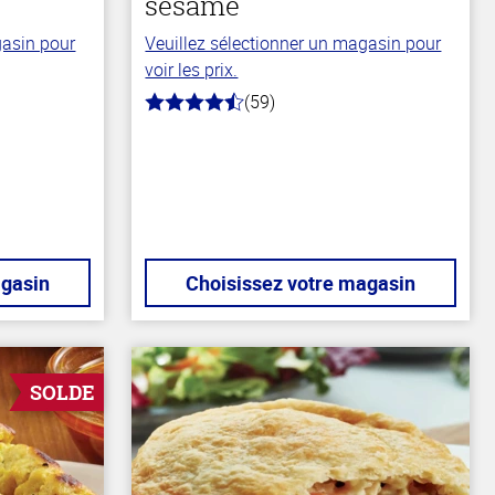
sesame
gasin pour
Veuillez sélectionner un magasin pour
voir les prix.
(59)
4.3
hors
de
5
stars
agasin
Choisissez votre magasin
SOLDE