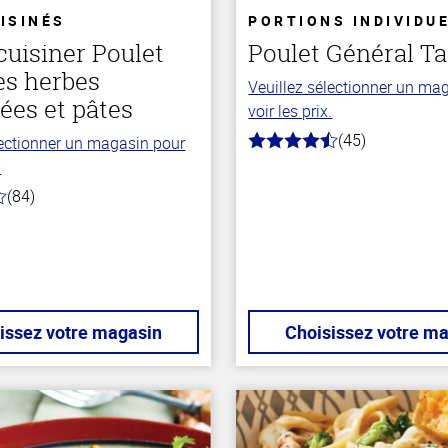
ISINÉS
PORTIONS INDIVIDU
cuisiner Poulet
Poulet Général T
es herbes
Veuillez sélectionner un ma
ées et pâtes
voir les prix.
(45)
lectionner un magasin pour
4.1
hors
.
de
5
(84)
stars
issez votre magasin
Choisissez votre m