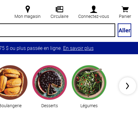
Mon magasin
Circulaire
Connectez-vous
Panier
Aller
5 $ ou plus passée en ligne.
En savoir plus
Boulangerie
Desserts
Légumes
Essentiels de c