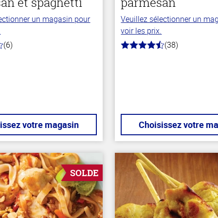
an et spaghetti
parmesan
lectionner un magasin pour
Veuillez sélectionner un ma
.
voir les prix.
(6)
(38)
4.1
hors
de
5
stars
issez votre magasin
Choisissez votre m
SOLDE