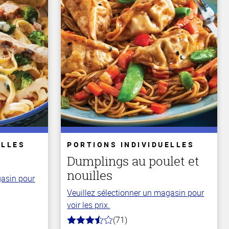
ELLES
PORTIONS INDIVIDUELLES
Dumplings au poulet et
nouilles
gasin pour
Veuillez sélectionner un magasin pour
voir les prix.
(71)
3.8