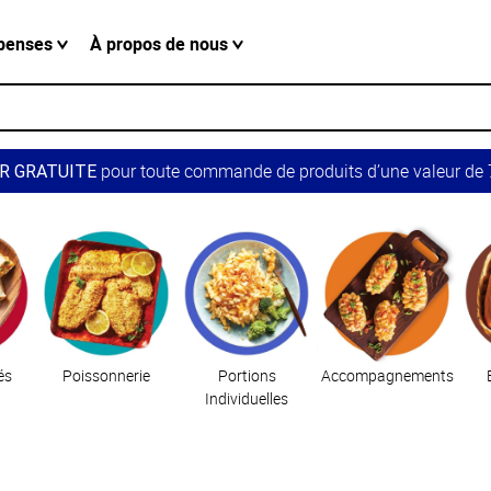
penses
À propos de nous
pour toute commande de produits d’une valeur de 7
R GRATUITE
és
Poissonnerie
Portions
Accompagnements
Individuelles