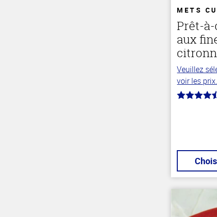
METS CU
Prêt-à-
aux fin
citronn
Veuillez sé
voir les prix
4.5
hors
de
5
stars
Chois