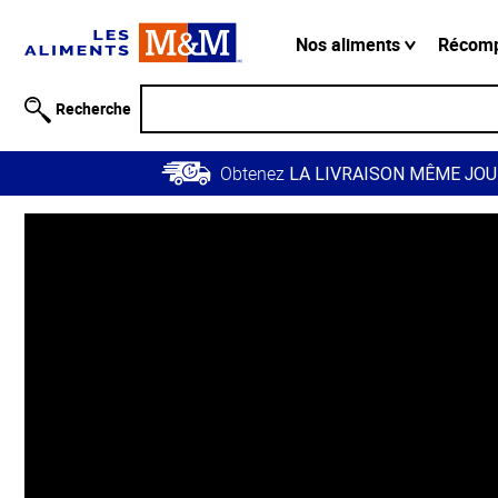
Information
relative à
Nos aliments
Récom
l'accessibilité
Passer
Recherche
au
contenu
Obtenez
principal
LA LIVRAISON MÊME JOU
Retour à
la
navigation
principale