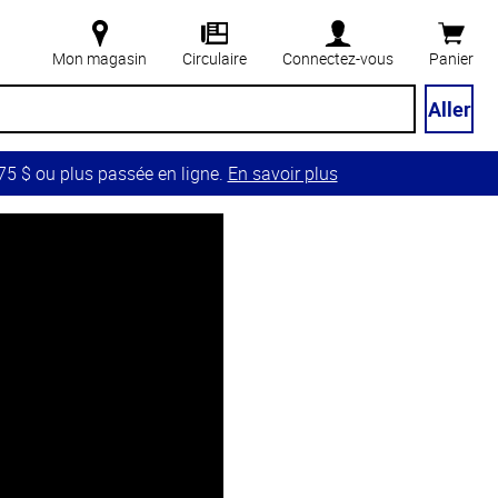
Mon magasin
Circulaire
Connectez-vous
Panier
Aller
5 $ ou plus passée en ligne.
En savoir plus