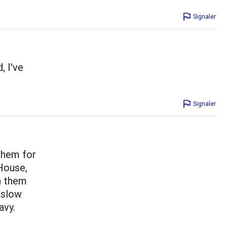
Signaler
, I've
Signaler
them for
House,
n them
 slow
avy.