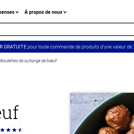
penses
À propos de nous
pour toute commande de produits d’une valeur de 7
R GRATUITE
Boulettes de surlonge de bœuf
œuf
té