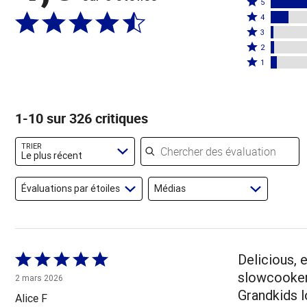
Coté
5
Coté
5
4
4
Coté
étoiles
3
étoiles
3
Coté
par
2
par
étoiles
2
Coté
80 %
1
12 %
par
étoiles
1 étoile
des
des
2 %
par
par
évaluateurs
évaluateurs
des
2 %
4 % des
1-10 sur 326 critiques
évaluateurs
des
évaluateurs
évaluateurs
Chercher des évaluations
TRIER
Le plus récent
Évaluations par étoiles
Médias
Coté
Delicious, 
5 sur
slowcooker 
2 mars 2026
5
Grandkids 
Alice F