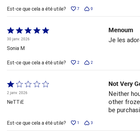
Est-ce que cela a été utile?
7
0
Menoum
Coté
5 sur
Je les ador
30 janv. 2026
5
Sonia M
Est-ce que cela a été utile?
2
2
Not Very G
Coté
1 sur
Neither hou
2 janv. 2026
5
other frozen
NeTTiE
be purchasi
Est-ce que cela a été utile?
1
3