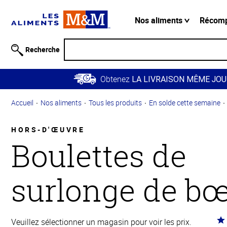
Information
relative à
Nos aliments
Récom
l'accessibilité
Passer
Recherche
au
contenu
Obtenez
principal
LA LIVRAISON MÊME JOU
Retour à
Accueil
Nos aliments
Tous les produits
En solde cette semaine
la
navigation
principale
HORS-D'ŒUVRE
Boulettes de
surlonge de b
Co
Veuillez sélectionner un magasin pour voir les prix.