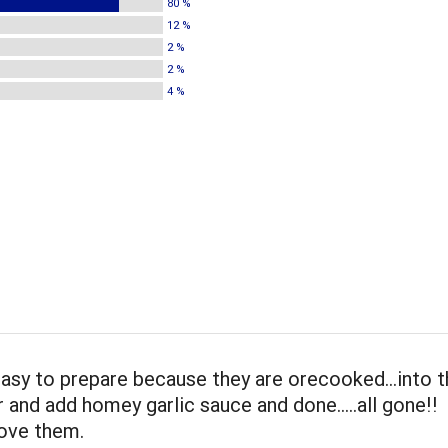
80 %
12 %
2 %
2 %
4 %
easy to prepare because they are orecooked...into 
and add homey garlic sauce and done.....all gone!!
love them.