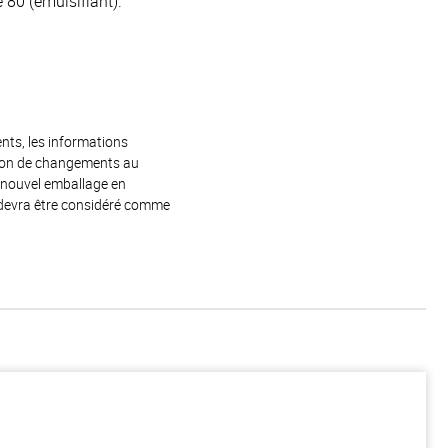
 80 (émulsifiant).
ents, les informations
raison de changements au
e nouvel emballage en
 devra être considéré comme