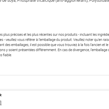
ine de soya, Phosphate tricalcique (anti-agglomérant), Polysorbate
es plus précises et les plus récentes sur nos produits - incluant les ingrédi
ènes - veuillez vous référer à l’emballage du produit. Veuillez noter qu’en 
 des emballages, il est possible que vous trouviez à la fois l’ancien et l
ions y soient présentées différemment. En cas de divergence, l’emballage
s fiable.
R
l