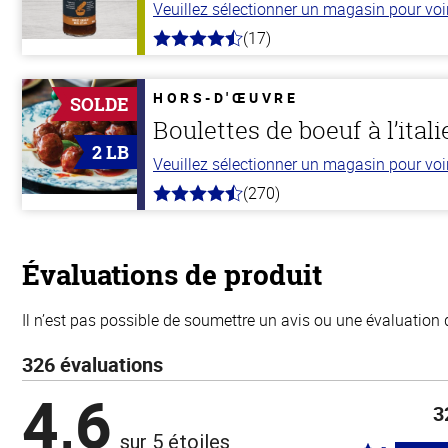
Veuillez sélectionner un magasin pour voir 
(17)
4.8
hors
de
5
HORS-D'ŒUVRE
SOLDE
stars
Boulettes de boeuf à l’ital
2 LB
Veuillez sélectionner un magasin pour voir 
(270)
4.5
hors
de
5
stars
Évaluations de produit
Il n’est pas possible de soumettre un avis ou une évaluation 
326 évaluations
4,6
3
sur 5 étoiles