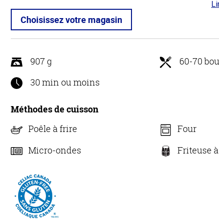
Li
4.6
5
Choisissez votre magasin
907 g
60-70 bou
30 min ou moins
Méthodes de cuisson
Poêle à frire
Four
Micro-ondes
Friteuse à