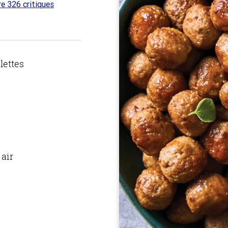
re 326 critiques
 sur
lettes
 air