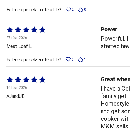
Est-ce que cela a été utile?
2
0
Power
Coté
5 sur
Powerful. I
27 févr. 2026
5
started hav
Meat Loaf L
Est-ce que cela a été utile?
3
1
Great when
Coté
5 sur
I have a Ce
16 févr. 2026
5
family get 
AJandUB
Homestyle 
and get som
cooker with
M&M sells 