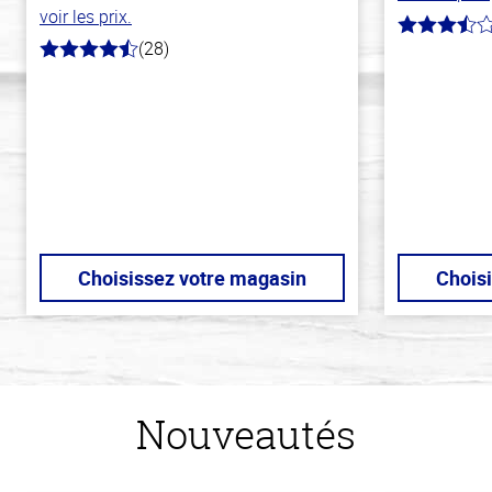
voir les prix.
3.4
(28)
hors
4.6
de
hors
5
de
stars
5
stars
Choisissez votre magasin
Chois
Nouveautés