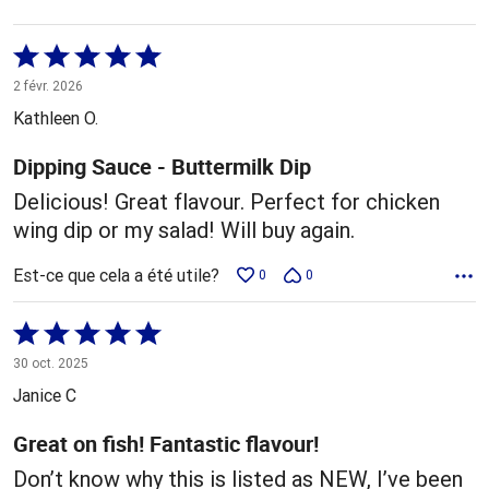
Coté
5 sur
2 févr. 2026
5
Kathleen O.
Dipping Sauce - Buttermilk Dip
Delicious! Great flavour. Perfect for chicken
wing dip or my salad! Will buy again.
Est-ce que cela a été utile?
0
0
Coté
5 sur
30 oct. 2025
5
Janice C
Great on fish! Fantastic flavour!
Don’t know why this is listed as NEW, I’ve been