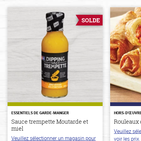
SOLDE
ESSENTIELS DE GARDE-MANGER
HORS-D'ŒUVR
Sauce trempette Moutarde et
Rouleaux 
miel
Veuillez sé
Veuillez sélectionner un magasin pour
voir les prix.