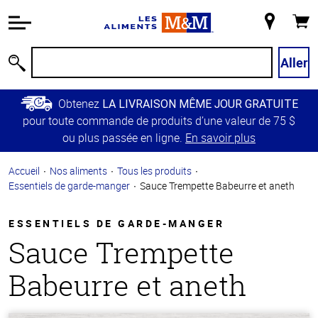
Information
relative à
Mon
Panie
l'accessibilité
magasin
Passer
Aller
Recherche
au
contenu
Obtenez
LA LIVRAISON MÊME JOUR GRATUITE
principal
pour toute commande de produits d’une valeur de 75 $
Retour à
ou plus passée en ligne.
En savoir plus
la
navigation
Accueil
Nos aliments
Tous les produits
principale
Essentiels de garde-manger
Sauce Trempette Babeurre et aneth
ESSENTIELS DE GARDE-MANGER
Sauce Trempette
Babeurre et aneth