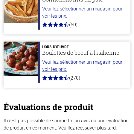
Veuillez sélectionner un magasin pour
voir les prix.
(50)
4.1
hors
de
5
stars
HORS-D'ŒUVRE
Boulettes de boeuf à l’italienne
Veuillez sélectionner un magasin pour
voir les prix.
(270)
4.5
hors
de
5
stars
Évaluations de produit
Il n’est pas possible de soumettre un avis ou une évaluation
de produit en ce moment. Veuillez réessayer plus tard.