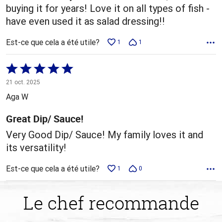
buying it for years! Love it on all types of fish -
have even used it as salad dressing!!
Est-ce que cela a été utile?
1
1
Coté
5 sur
21 oct. 2025
5
Aga W
Great Dip/ Sauce!
Very Good Dip/ Sauce! My family loves it and
its versatility!
Est-ce que cela a été utile?
1
0
Le chef recommande