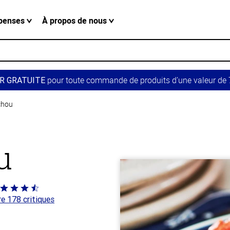
penses
À propos de nous
pour toute commande de produits d’une valeur de 7
R GRATUITE
chou
u
té
re 178 critiques
 sur