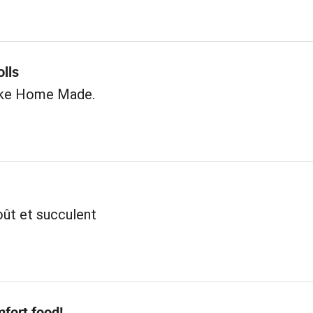
lls
like Home Made.
oût et succulent
fort food!