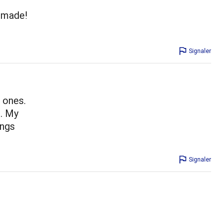
memade!
Signaler
 ones.
h. My
ings
Signaler