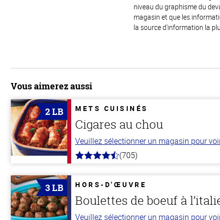
niveau du graphisme du devant
magasin et que les informat
la source d'information la plu
Vous aimerez aussi
METS CUISINÉS
2 LB
Cigares au chou
Veuillez sélectionner un magasin pour voir 
(705)
4.6
hors
de
5
HORS-D'ŒUVRE
3 LB
stars
Boulettes de boeuf à l’ital
Veuillez sélectionner un magasin pour voir 