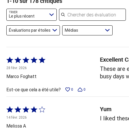
1-10 sur 178 critiques
évaluateurs
des
évaluateurs
évaluateurs
Chercher des évaluations
TRIER
Le plus récent
Évaluations par étoiles
Médias
Excellent 
Coté
5 sur
These are e
28 févr. 2026
5
busy days w
Marco Foghatt
Est-ce que cela a été utile?
0
0
Yum
Coté
4 sur
I liked thes
14 févr. 2026
5
Melissa A