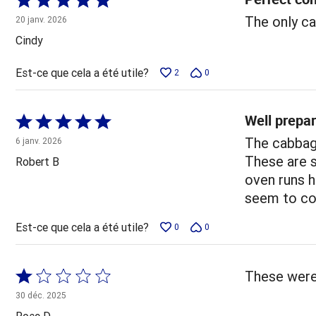
5 sur
The only ca
20 janv. 2026
5
Cindy
Est-ce que cela a été utile?
2
0
Well prepar
Coté
5 sur
The cabbage
6 janv. 2026
5
These are s
Robert B
oven runs h
seem to co
Est-ce que cela a été utile?
0
0
Coté
These were 
1 sur
30 déc. 2025
5
Rose D