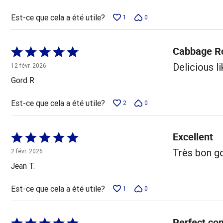
Est-ce que cela a été utile?
1
0
Cabbage Ro
Coté
5 sur
Delicious 
12 févr. 2026
5
Gord R
Est-ce que cela a été utile?
2
0
Excellent
Coté
5 sur
Très bon g
2 févr. 2026
5
Jean T.
Est-ce que cela a été utile?
1
0
Perfect com
Coté