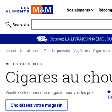
Information
relative à
Nos aliments
Récom
l'accessibilité
Passer
Recherche
au
contenu
Obtenez
principal
LA LIVRAISON MÊME JOU
Retour à
Accueil
Nos aliments
Tous les produits
Végétalien
Cigares au 
la
navigation
principale
METS CUISINÉS
Cigares au cho
Co
Veuillez sélectionner un magasin pour voir les prix.
Li
4.7
5
Choisissez votre magasin