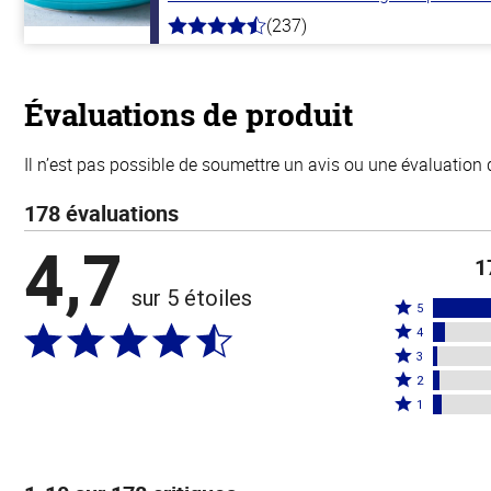
(237)
4.6
hors
de
5
stars
Évaluations de produit
Il n’est pas possible de soumettre un avis ou une évaluation 
178 évaluations
4,7
1
sur 5 étoiles
Coté
5
Coté
5
4
4
Coté
étoiles
3
étoiles
3
Coté
par
2
par
étoiles
2
Coté
87 %
1
5 %
par
étoiles
1 étoile
des
des
2 %
par
par
évaluateurs
évaluateurs
des
3 %
4 % des