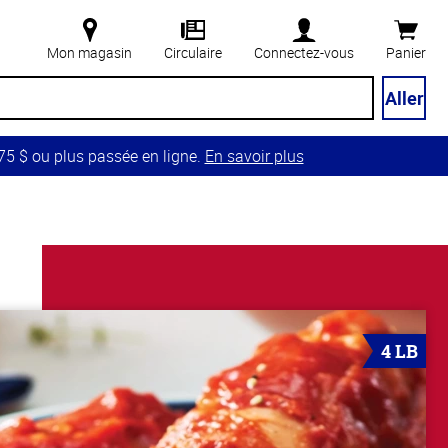
Mon magasin
Circulaire
Connectez-vous
Panier
Aller
5 $ ou plus passée en ligne.
En savoir plus
4 LB