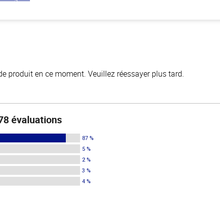
de produit en ce moment. Veuillez réessayer plus tard.
78 évaluations
87 %
5 %
2 %
3 %
4 %