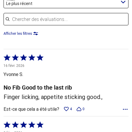
Le plus récent
Chercher des évaluations
Afficher les filtres
Coté
5 sur
16 févr. 2026
5
Yvonne S.
No Fib Good to the last rib
Finger licking, appetite sticking good.,
Est-ce que cela a été utile?
4
0
Coté
5 sur