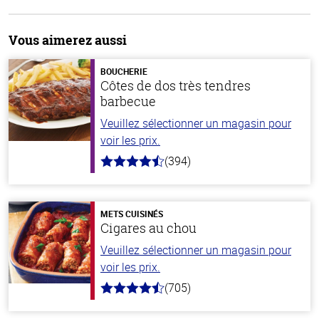
Vous aimerez aussi
BOUCHERIE
Côtes de dos très tendres
barbecue
Veuillez sélectionner un magasin pour
voir les prix.
(394)
4.7
hors
de
5
stars
METS CUISINÉS
Cigares au chou
Veuillez sélectionner un magasin pour
voir les prix.
(705)
4.6
hors
de