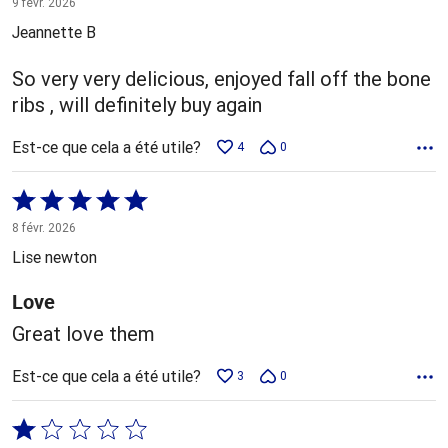
9 févr. 2026
5
Jeannette B
So very very delicious, enjoyed fall off the bone
ribs , will definitely buy again
Est-ce que cela a été utile?
4
0
Coté
5 sur
8 févr. 2026
5
Lise newton
Love
Great love them
Est-ce que cela a été utile?
3
0
Coté