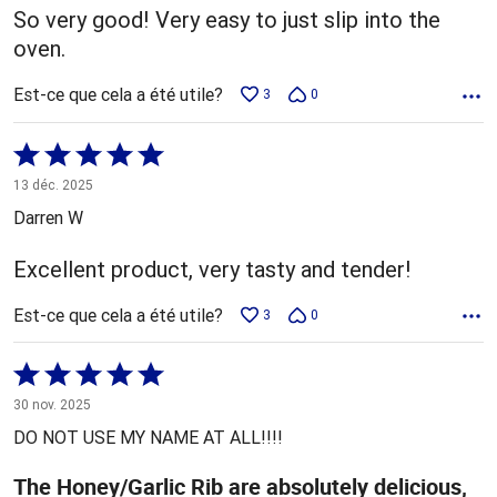
So very good! Very easy to just slip into the
oven.
Est-ce que cela a été utile?
3
0
Coté
5 sur
13 déc. 2025
5
Darren W
Excellent product, very tasty and tender!
Est-ce que cela a été utile?
3
0
Coté
5 sur
30 nov. 2025
5
DO NOT USE MY NAME AT ALL!!!!
The Honey/Garlic Rib are absolutely delicious,