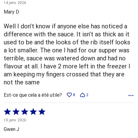
1 sur
14 janv. 2026
5
Mary D
Well I don’t know if anyone else has noticed a
difference with the sauce. It isn’t as thick as it
used to be and the looks of the rib itself looks
a lot smaller. The one I had for our supper was
terrible, sauce was watered down and had no
flavour at all. I have 2 more left in the freezer I
am keeping my fingers crossed that they are
not the same
Est-ce que cela a été utile?
8
2
Coté
5 sur
10 janv. 2026
5
Gwen J