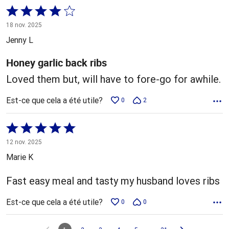
Coté
4 sur
18 nov. 2025
5
Jenny L
Honey garlic back ribs
Loved them but, will have to fore-go for awhile.
Est-ce que cela a été utile?
0
2
Coté
5 sur
12 nov. 2025
5
Marie K
Fast easy meal and tasty my husband loves ribs
Est-ce que cela a été utile?
0
0