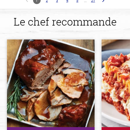
…
1
2
3
4
5
21
Le chef recommande