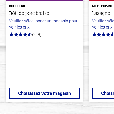
BOUCHERIE
METS CUISINÉ
Rôti de porc braisé
Lasagne
Veuillez sélectionner un magasin pour
Veuillez sé
voir les prix.
voir les prix.
(249)
4.6
4.1
hors
hors
de
de
5
5
stars
stars
Choisissez votre magasin
Chois