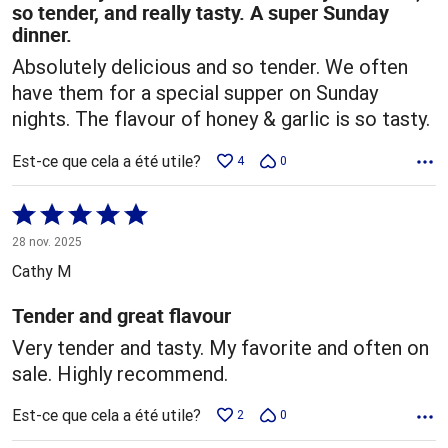
so tender, and really tasty. A super Sunday
dinner.
Absolutely delicious and so tender. We often
have them for a special supper on Sunday
nights. The flavour of honey & garlic is so tasty.
Est-ce que cela a été utile?
4
0
Coté
5 sur
28 nov. 2025
5
Cathy M
Tender and great flavour
Very tender and tasty. My favorite and often on
sale. Highly recommend.
Est-ce que cela a été utile?
2
0