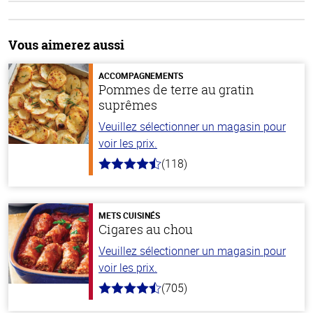
Vous aimerez aussi
ACCOMPAGNEMENTS
Pommes de terre au gratin
suprêmes
Veuillez sélectionner un magasin pour
voir les prix.
(118)
4.2
hors
de
5
stars
METS CUISINÉS
Cigares au chou
Veuillez sélectionner un magasin pour
voir les prix.
(705)
4.6
hors