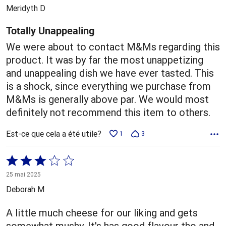
5
Meridyth D
Totally Unappealing
We were about to contact M&Ms regarding this
product. It was by far the most unappetizing
and unappealing dish we have ever tasted. This
is a shock, since everything we purchase from
M&Ms is generally above par. We would most
definitely not recommend this item to others.
Est-ce que cela a été utile?
1
3
Coté
3 sur
25 mai 2025
5
Deborah M
A little much cheese for our liking and gets
somewhat mushy. It's has good flavour tho and