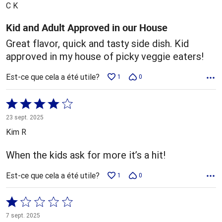
5
C K
Kid and Adult Approved in our House
Great flavor, quick and tasty side dish. Kid
approved in my house of picky veggie eaters!
Est-ce que cela a été utile?
1
0
Coté
4 sur
23 sept. 2025
5
Kim R
When the kids ask for more it’s a hit!
Est-ce que cela a été utile?
1
0
Coté
1 sur
7 sept. 2025