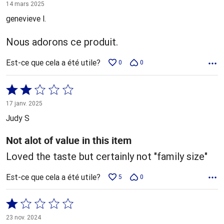
5 sur
14 mars 2025
5
genevieve l.
Nous adorons ce produit.
Est-ce que cela a été utile?
0
0
Coté
2 sur
17 janv. 2025
5
Judy S
Not alot of value in this item
Loved the taste but certainly not "family size"
Est-ce que cela a été utile?
5
0
Coté
1 sur
23 nov. 2024