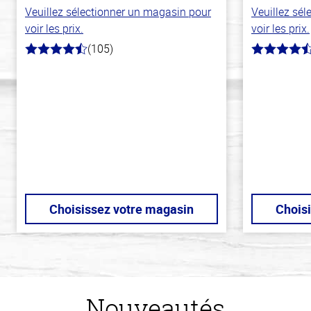
Veuillez sélectionner un magasin pour
Veuillez sé
voir les prix.
voir les prix.
(105)
4.3
4.6
hors
hors
de
de
5
5
stars
stars
Choisissez votre magasin
Chois
Nouveautés