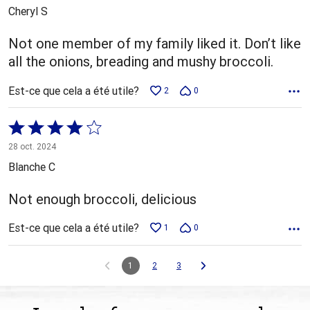
5
Cheryl S
Not one member of my family liked it. Don’t like
all the onions, breading and mushy broccoli.
Est-ce que cela a été utile?
2
0
Coté
4 sur
28 oct. 2024
5
Blanche C
Not enough broccoli, delicious
Est-ce que cela a été utile?
1
0
1
2
3