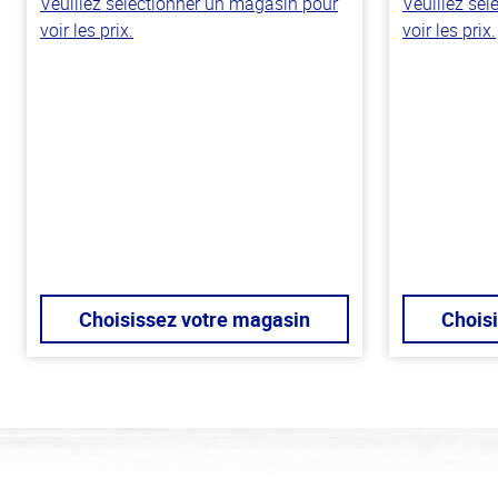
Veuillez sélectionner un magasin pour
Veuillez sé
voir les prix.
voir les prix.
Choisissez votre magasin
Chois