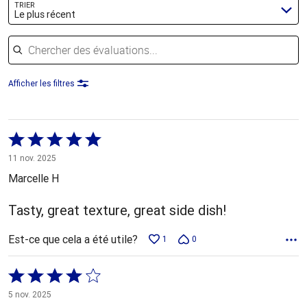
TRIER
Le plus récent
Chercher des évaluations
Afficher les filtres
Coté
5 sur
11 nov. 2025
5
Marcelle H
Tasty, great texture, great side dish!
Est-ce que cela a été utile?
1
0
Coté
4 sur
5 nov. 2025