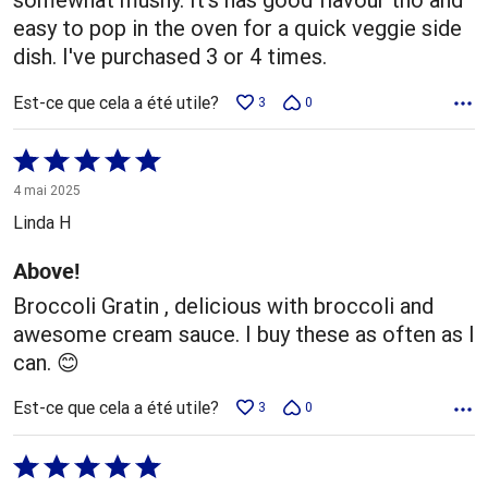
easy to pop in the oven for a quick veggie side
dish. I've purchased 3 or 4 times.
Est-ce que cela a été utile?
3
0
Coté
5 sur
4 mai 2025
5
Linda H
Above!
Broccoli Gratin , delicious with broccoli and
awesome cream sauce. I buy these as often as I
can. 😊
Est-ce que cela a été utile?
3
0
Coté