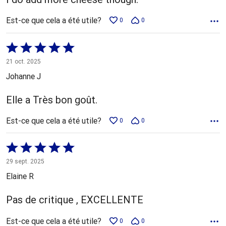
Est-ce que cela a été utile?
0
0
Coté
5 sur
21 oct. 2025
5
Johanne J
Elle a Très bon goût.
Est-ce que cela a été utile?
0
0
Coté
5 sur
29 sept. 2025
5
Elaine R
Pas de critique , EXCELLENTE
Est-ce que cela a été utile?
0
0