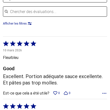
Chercher des évaluations
Afficher les filtres
Coté
5 sur
10 mars 2026
5
Fleurbleu
Good
Excellent. Portion adéquate sauce excellente.
Et pâtes pas trop molles.
Est-ce que cela a été utile?
0
0
Coté