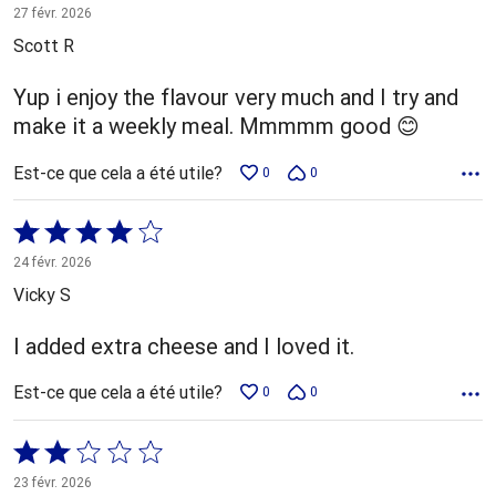
5 sur
27 févr. 2026
5
Scott R
Yup i enjoy the flavour very much and I try and
make it a weekly meal. Mmmmm good 😊
Est-ce que cela a été utile?
0
0
Coté
4 sur
24 févr. 2026
5
Vicky S
I added extra cheese and I loved it.
Est-ce que cela a été utile?
0
0
Coté
2 sur
23 févr. 2026