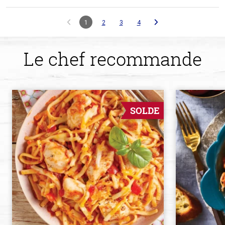
1
2
3
4
Le chef recommande
SOLDE