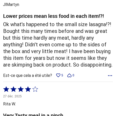
5
JlMartyn
Lower prices mean less food in each item!?!
Ok what's happened to the small size lasagna!?!
Bought this many times before and was great
but this time hardly any meat, hardly any
anything! Didn't even come up to the sides of
the box and very little meat! I have been buying
this item for years but now it seems like they
are skimping back on product. So disappointing.
Est-ce que cela a été utile?
5
0
Coté
4 sur
27 déc. 2025
5
Rita W.
Very Tasty meal in a pinch