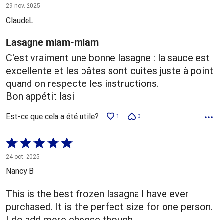
5 sur
29 nov. 2025
5
ClaudeL
Lasagne miam-miam
C'est vraiment une bonne lasagne : la sauce est
excellente et les pâtes sont cuites juste à point
quand on respecte les instructions.
Bon appétit lasi
Est-ce que cela a été utile?
1
0
Coté
5 sur
24 oct. 2025
5
Nancy B
This is the best frozen lasagna I have ever
purchased. It is the perfect size for one person.
I do add more cheese though.