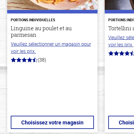
PORTIONS INDIVIDUELLES
PORTIONS IND
Linguine au poulet et au
Tortellini
parmesan
Veuillez sé
Veuillez sélectionner un magasin pour
voir les prix.
voir les prix.
4.7
(38)
hors
4.1
de
hors
5
de
stars
5
stars
Choisissez votre magasin
Chois