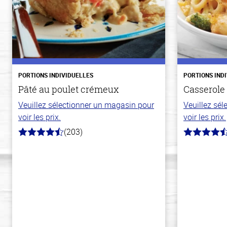
PORTIONS INDIVIDUELLES
PORTIONS IND
Pâté au poulet crémeux
Casserole
Veuillez sélectionner un magasin pour
Veuillez sé
voir les prix.
voir les prix.
(203)
4.3
4.1
hors
hors
de
de
5
5
stars
stars