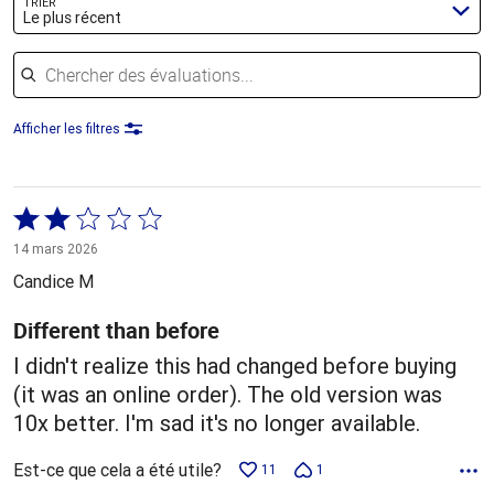
TRIER
Le plus récent
Chercher des évaluations
Afficher les filtres
Coté
2 sur
14 mars 2026
5
Candice M
Different than before
I didn't realize this had changed before buying
(it was an online order). The old version was
10x better. I'm sad it's no longer available.
Est-ce que cela a été utile?
11
1