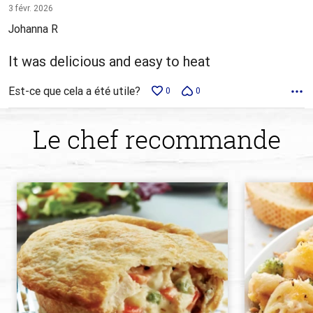
5 sur
3 févr. 2026
5
Johanna R
It was delicious and easy to heat
Est-ce que cela a été utile?
0
0
Le chef recommande