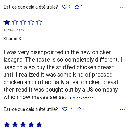
Est-ce que cela a été utile?
0
0
Coté
1 sur
16 févr. 2026
5
Sharon K
I was very disappointed in the new chicken
lasagna. The taste is so completely different. I
used to also buy the stuffed chicken breast
until I realized it was some kind of pressed
chicken and not actually a real chicken breast. I
then read it was bought out by a US company
which now makes sense.
…
Lire davantage
Est-ce que cela a été utile?
17
1
Coté