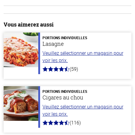
Vous aimerez aussi
PORTIONS INDIVIDUELLES
Lasagne
Veuillez sélectionner un magasin pour
voir les prix.
(59)
4.3
hors
de
5
stars
PORTIONS INDIVIDUELLES
Cigares au chou
Veuillez sélectionner un magasin pour
voir les prix.
(116)
4.2
hors
de