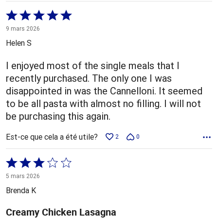
Coté
5 sur
9 mars 2026
5
Helen S
I enjoyed most of the single meals that I
recently purchased. The only one I was
disappointed in was the Cannelloni. It seemed
to be all pasta with almost no filling. I will not
be purchasing this again.
Est-ce que cela a été utile?
2
0
Coté
3 sur
5 mars 2026
5
Brenda K
Creamy Chicken Lasagna