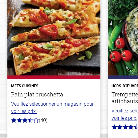
METS CUISINÉS
HORS-D'ŒUVR
Pain plat bruschetta
Trempette
artichauts
Veuillez sélectionner un magasin pour
Veuillez sé
voir les prix.
voir les prix.
(40)
3.8
hors
4.4
de
hors
5