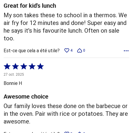
Great for kid's lunch
My son takes these to school in a thermos. We
air fry for 12 minutes and done! Super easy and
he says it's his favourite lunch. Often on sale
too.
Est-ce que cela a été utile?
4
0
Coté
5 sur
27 oct. 2025
5
Bonnie H
Awesome choice
Our family loves these done on the barbecue or
in the oven. Pair with rice or potatoes. They are
awesome.