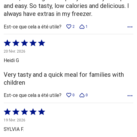
and easy. So tasty, low calories and delicious. I
always have extras in my freezer.
Est-ce que cela a été utile?
2
1
Coté
5 sur
20 févr. 2026
5
Heidi G
Very tasty and a quick meal for families with
children
Est-ce que cela a été utile?
0
0
Coté
5 sur
19 févr. 2026
5
SYLVIA F.