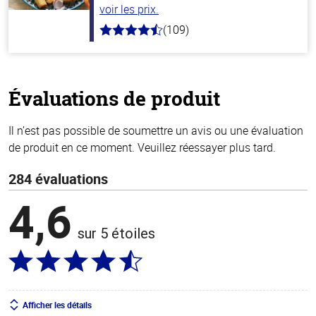
voir les prix.
(109)
4.8
hors
de
5
stars
Évaluations de produit
Il n’est pas possible de soumettre un avis ou une évaluation
de produit en ce moment. Veuillez réessayer plus tard.
284 évaluations
4,6
sur 5 étoiles
Afficher les détails