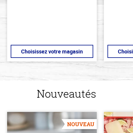
de
stars
5
stars
Choisissez votre magasin
Chois
Nouveautés
NOUVEAU