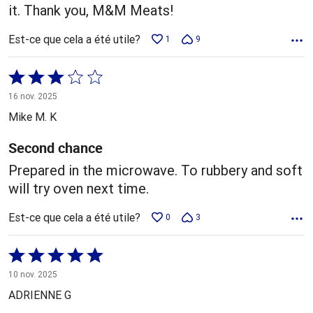
it. Thank you, M&M Meats!
Est-ce que cela a été utile?
1
9
Coté
3 sur
16 nov. 2025
5
Mike M. K
Second chance
Prepared in the microwave. To rubbery and soft
will try oven next time.
Est-ce que cela a été utile?
0
3
Coté
5 sur
10 nov. 2025
5
ADRIENNE G