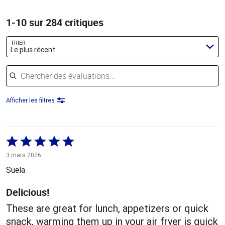
1-10 sur 284 critiques
TRIER
Le plus récent
Chercher des évaluations
Afficher les filtres
Coté
5 sur
3 mars 2026
5
Suela
Delicious!
These are great for lunch, appetizers or quick
snack, warming them up in your air fryer is quick