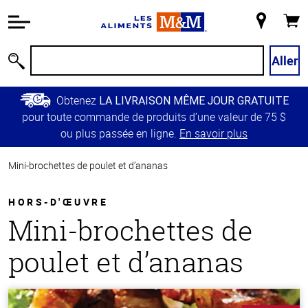
Information
relative à
Mon
Panie
l'accessibilité
magasin
Passer
Aller
Recherche
au
contenu
Obtenez
LA LIVRAISON MÊME JOUR GRATUITE
principal
pour toute commande de produits d’une valeur de 75 $
Retour à
ou plus passée en ligne.
En savoir plus
la
navigation
Mini-brochettes de poulet et d’ananas
principale
HORS-D'ŒUVRE
Mini-brochettes de
poulet et d’ananas