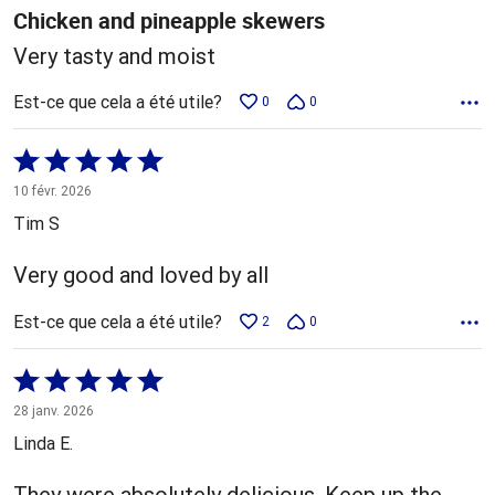
Chicken and pineapple skewers
Very tasty and moist
Est-ce que cela a été utile?
0
0
Coté
5 sur
10 févr. 2026
5
Tim S
Very good and loved by all
Est-ce que cela a été utile?
2
0
Coté
5 sur
28 janv. 2026
5
Linda E.
They were absolutely delicious. Keep up the