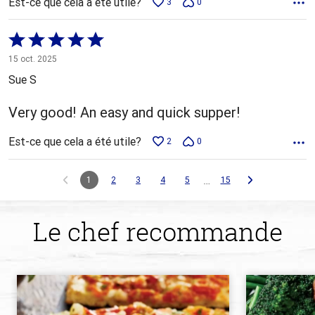
Est-ce que cela a été utile?
3
0
Coté
5 sur
15 oct. 2025
5
Sue S
Very good! An easy and quick supper!
Est-ce que cela a été utile?
2
0
…
1
2
3
4
5
15
Le chef recommande