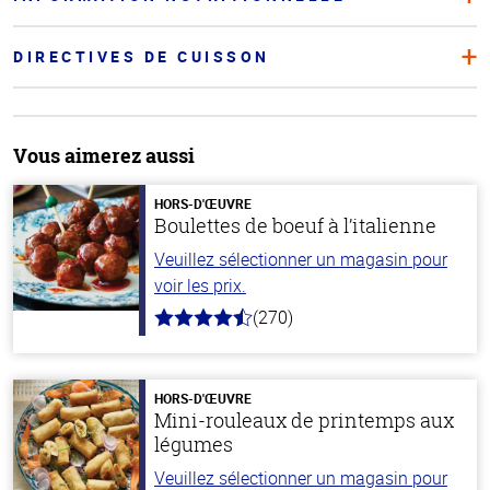
DIRECTIVES DE CUISSON
Vous aimerez aussi
HORS-D'ŒUVRE
Boulettes de boeuf à l’italienne
Veuillez sélectionner un magasin pour
voir les prix.
(270)
4.5
hors
de
5
stars
HORS-D'ŒUVRE
Mini-rouleaux de printemps aux
légumes
Veuillez sélectionner un magasin pour