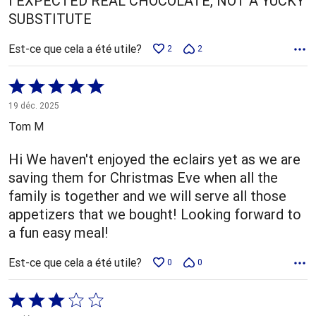
I EXPECTED REAL CHOCOLATE, NOT A YUCKY
SUBSTITUTE
Est-ce que cela a été utile?
2
2
Coté
5 sur
19 déc. 2025
5
Tom M
Hi We haven't enjoyed the eclairs yet as we are
saving them for Christmas Eve when all the
family is together and we will serve all those
appetizers that we bought! Looking forward to
a fun easy meal!
Est-ce que cela a été utile?
0
0
Coté