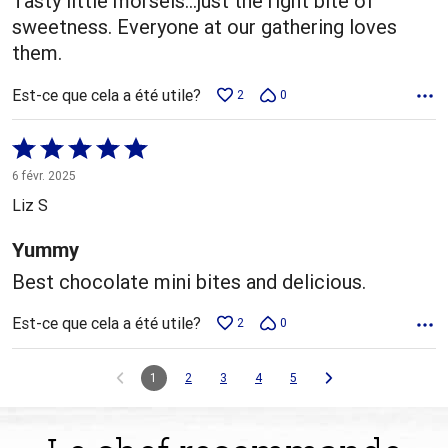
Tasty little morsels…just the right bite of
sweetness. Everyone at our gathering loves
them.
Est-ce que cela a été utile?
2
0
Coté
5 sur
6 févr. 2025
5
Liz S
Yummy
Best chocolate mini bites and delicious.
Est-ce que cela a été utile?
2
0
1
2
3
4
5