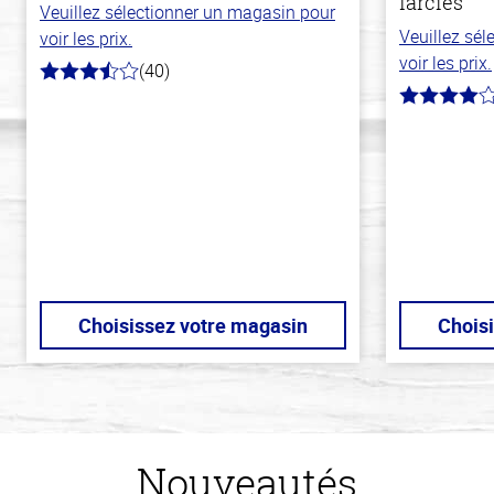
farcies
Veuillez sélectionner un magasin pour
Veuillez sé
voir les prix.
voir les prix.
(40)
3.8
hors
4.0
de
hors
5
de
stars
5
stars
Choisissez votre magasin
Chois
Nouveautés