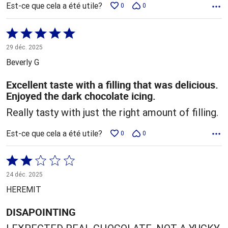
Est-ce que cela a été utile?
0
0
Coté
5 sur
29 déc. 2025
5
Beverly G
Excellent taste with a filling that was delicious.
Enjoyed the dark chocolate icing.
Really tasty with just the right amount of filling.
Est-ce que cela a été utile?
0
0
Coté
2 sur
24 déc. 2025
5
HEREMIT
DISAPOINTING