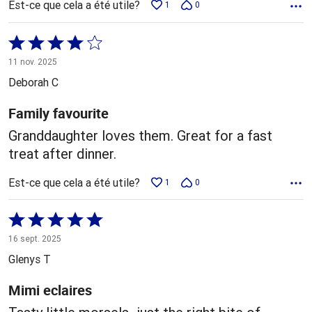
Est-ce que cela a été utile?
1
0
Coté
4 sur
11 nov. 2025
5
Deborah C
Family favourite
Granddaughter loves them. Great for a fast
treat after dinner.
Est-ce que cela a été utile?
1
0
Coté
5 sur
16 sept. 2025
5
Glenys T
Mimi eclaires