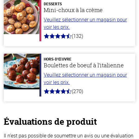
DESSERTS
Mini-choux à la crème
Veuillez sélectionner un magasin pour
voir les prix.
(132)
4.8
hors
de
5
stars
HORS-D'ŒUVRE
Boulettes de boeuf à l’italienne
Veuillez sélectionner un magasin pour
voir les prix.
(270)
4.5
hors
de
5
stars
Évaluations de produit
Il n’est pas possible de soumettre un avis ou une évaluation