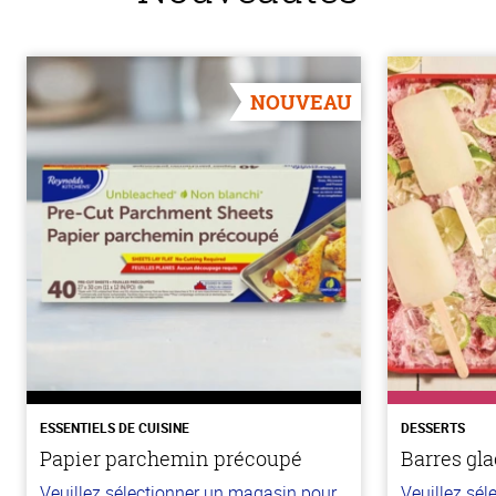
NOUVEAU
ESSENTIELS DE CUISINE
DESSERTS
Papier parchemin précoupé
Barres gla
Veuillez sélectionner un magasin pour
Veuillez sé