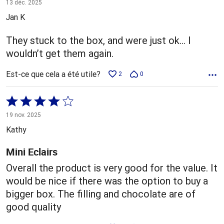
3 sur
13 déc. 2025
5
Jan K
They stuck to the box, and were just ok… I
wouldn’t get them again.
Est-ce que cela a été utile?
2
0
Coté
4 sur
19 nov. 2025
5
Kathy
Mini Eclairs
Overall the product is very good for the value. It
would be nice if there was the option to buy a
bigger box. The filling and chocolate are of
good quality