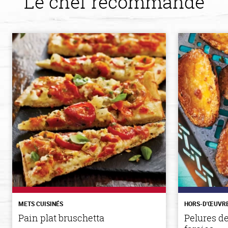
Le chef recommande
METS CUISINÉS
HORS-D'ŒUVR
Pain plat bruschetta
Pelures d