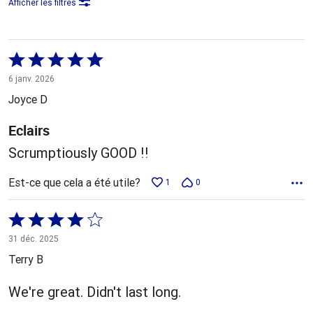
Afficher les filtres
Coté
5 sur
6 janv. 2026
5
Joyce D
Eclairs
Scrumptiously GOOD !!
Est-ce que cela a été utile?
1
0
Coté
4 sur
31 déc. 2025
5
Terry B
We're great. Didn't last long.