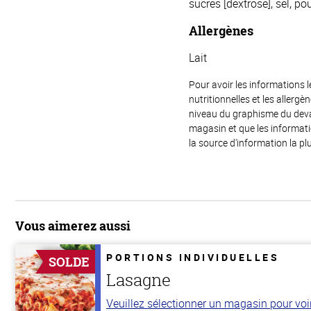
sucres [dextrose], sel, pou
Allergènes
Lait
Pour avoir les informations l
nutritionnelles et les allerg
niveau du graphisme du devant
magasin et que les informat
la source d'information la plu
Vous aimerez aussi
PORTIONS INDIVIDUELLES
SOLDE
Lasagne
Veuillez sélectionner un magasin pour voir 