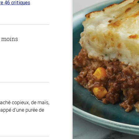
re 46 critiques
 sur
u moins
aché copieux, de maïs,
nappé d’une purée de