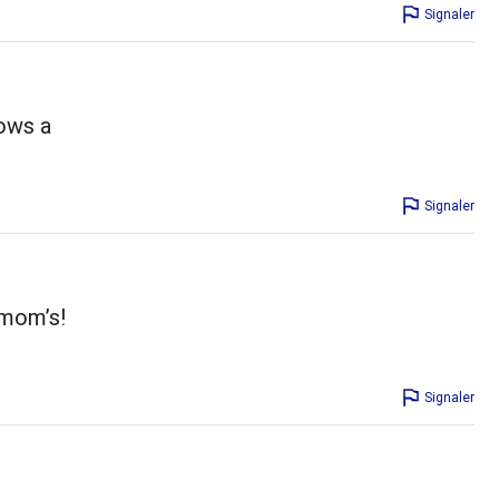
Signaler
hows a
Signaler
 mom’s!
Signaler