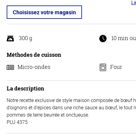
Li
4.1
5
Choisissez votre magasin
300 g
10 min o
Méthodes de cuisson
Micro-ondes
Four
La description
Notre recette exclusive de style maison composée de bœuf h
d’oignons et d’épices dans une riche sauce au bœuf, le tout 
pommes de terre beurrée et onctueuse.
PLU 4375