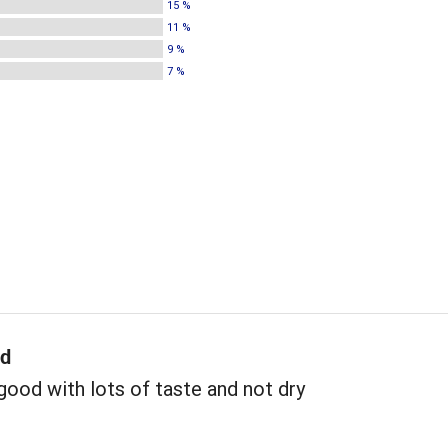
15 %
11 %
9 %
7 %
d
ood with lots of taste and not dry