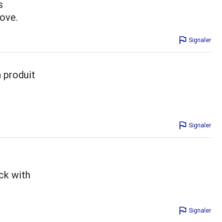
s
love.
Signaler
n produit
Signaler
ick with
Signaler