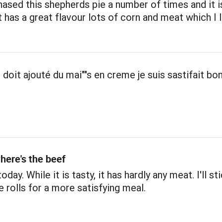
hased this shepherds pie a number of times and it i
It has a great flavour lots of corn and meat which I 
e doit ajouté du mai""s en creme je suis sastifait bo
here's the beef
 today. While it is tasty, it has hardly any meat. I'll st
 rolls for a more satisfying meal.