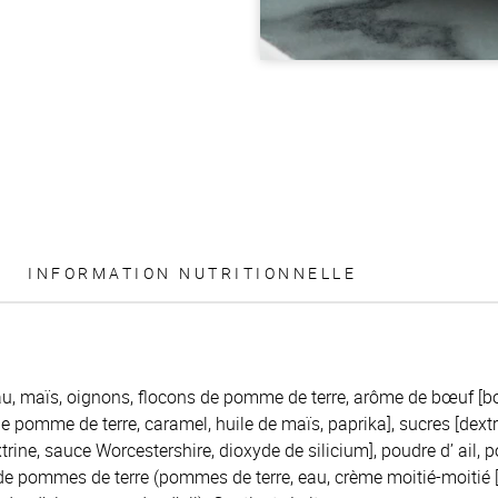
INFORMATION NUTRITIONNELLE
u, maïs, oignons, flocons de pomme de terre, arôme de bœuf [bœu
de pomme de terre, caramel, huile de maïs, paprika], sucres [dext
rine, sauce Worcestershire, dioxyde de silicium], poudre d’ ail, 
 de pommes de terre (pommes de terre, eau, crème moitié-moitié [c