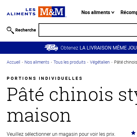
Information
relative à
Nos aliments
Récom
l'accessibilité
Passer
Recherche
au
contenu
Obtenez
principal
LA LIVRAISON MÊME JOU
Retour à
Accueil
Nos aliments
Tous les produits
Végétalien
Pâté chinoi
la
navigation
principale
PORTIONS INDIVIDUELLES
Pâté chinois st
maison
Co
Veuillez sélectionner un magasin pour voir les prix.