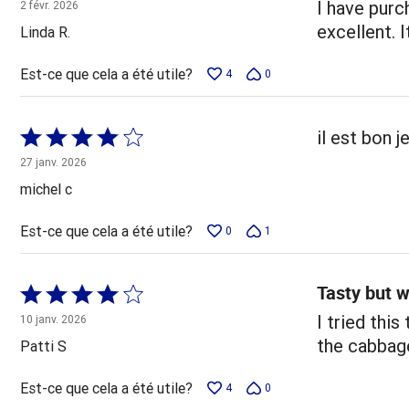
5 sur
I have purc
2 févr. 2026
5
excellent. 
Linda R.
Est-ce que cela a été utile?
4
0
Coté
il est bon j
4 sur
27 janv. 2026
5
michel c
Est-ce que cela a été utile?
0
1
Tasty but w
Coté
4 sur
I tried this
10 janv. 2026
5
the cabbage
Patti S
Est-ce que cela a été utile?
4
0