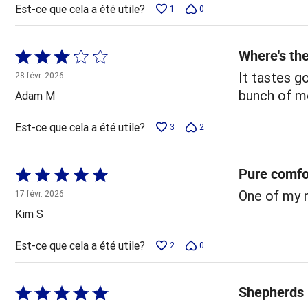
Est-ce que cela a été utile?
1
0
Where's th
Coté
3 sur
It tastes g
28 févr. 2026
5
bunch of me
Adam M
Est-ce que cela a été utile?
3
2
Pure comfo
Coté
5 sur
One of my m
17 févr. 2026
5
Kim S
Est-ce que cela a été utile?
2
0
Shepherds 
Coté