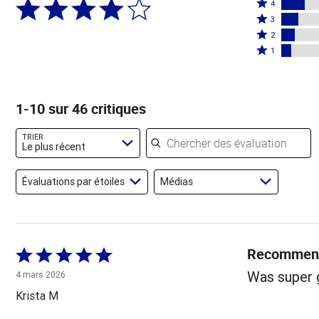
Coté
5
4
4
Coté
étoiles
3
étoiles
3
Coté
par
2
par
étoiles
2
Coté
59 %
1
15 %
par
étoiles
1 étoile
des
des
11 %
par
par
évaluateurs
évaluateurs
des
9 %
7 % des
1-10 sur 46 critiques
évaluateurs
des
évaluateurs
évaluateurs
Chercher des évaluations
TRIER
Le plus récent
Évaluations par étoiles
Médias
Recommen
Coté
5 sur
Was super g
4 mars 2026
5
Krista M