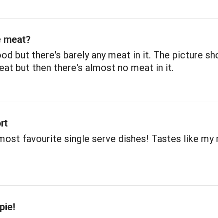
e meat?
ood but there's barely any meat in it. The picture s
at but then there's almost no meat in it.
rt
ost favourite single serve dishes! Tastes like my
pie!