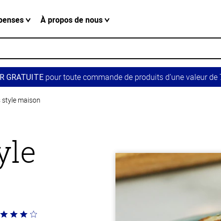
penses
À propos de nous
pour toute commande de produits d’une valeur de 7
R GRATUITE
s style maison
yle
té