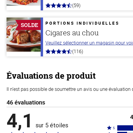
(59)
4.3
hors
de
5
PORTIONS INDIVIDUELLES
SOLDE
stars
Cigares au chou
Veuillez sélectionner un magasin pour voir 
(116)
4.2
hors
de
5
stars
Évaluations de produit
Il n’est pas possible de soumettre un avis ou une évaluation 
46 évaluations
4,1
4
sur 5 étoiles
Coté
5