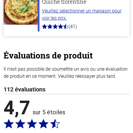
Quiche florentine
Veuillez sélectionner un magasin pour
voir les prix.
(41)
4.6
hors
de
5
stars
Évaluations de produit
Il n’est pas possible de soumettre un avis ou une évaluation
de produit en ce moment. Veuillez réessayer plus tard.
112 évaluations
4,7
sur 5 étoiles