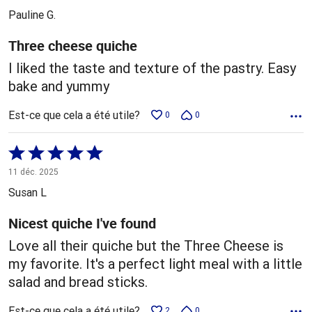
5
Pauline G.
Three cheese quiche
I liked the taste and texture of the pastry. Easy
bake and yummy
Est-ce que cela a été utile?
0
0
Coté
5 sur
11 déc. 2025
5
Susan L
Nicest quiche I've found
Love all their quiche but the Three Cheese is
my favorite. It's a perfect light meal with a little
salad and bread sticks.
Est-ce que cela a été utile?
2
0