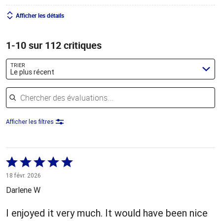
Afficher les détails
1-10 sur 112 critiques
TRIER
Le plus récent
Chercher des évaluations
Afficher les filtres
Coté
5 sur
18 févr. 2026
5
Darlene W
I enjoyed it very much. It would have been nice