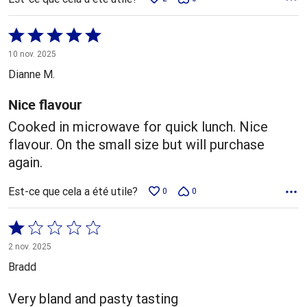
Coté
5 sur
10 nov. 2025
5
Dianne M.
Nice flavour
Cooked in microwave for quick lunch. Nice
flavour. On the small size but will purchase
again.
Est-ce que cela a été utile?
0
0
Coté
1 sur
2 nov. 2025
5
Bradd
Very bland and pasty tasting