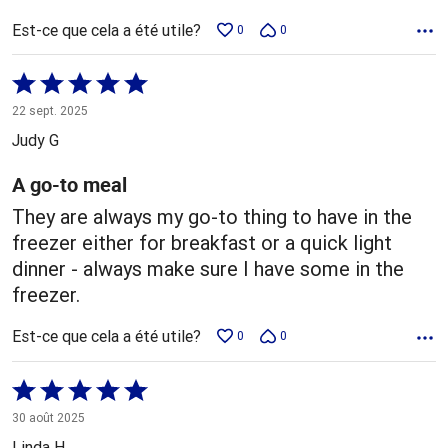
Est-ce que cela a été utile?
0
0
Coté
5 sur
22 sept. 2025
5
Judy G
A go-to meal
They are always my go-to thing to have in the
freezer either for breakfast or a quick light
dinner - always make sure I have some in the
freezer.
Est-ce que cela a été utile?
0
0
Coté
5 sur
30 août 2025
5
Linda H