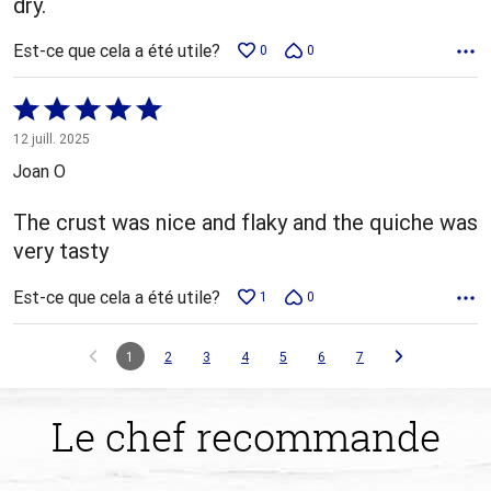
dry.
Est-ce que cela a été utile?
0
0
Coté
5 sur
12 juill. 2025
5
Joan O
The crust was nice and flaky and the quiche was
very tasty
Est-ce que cela a été utile?
1
0
1
2
3
4
5
6
7
Le chef recommande