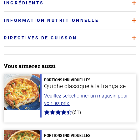
INGRÉDIENTS
INFORMATION NUTRITIONNELLE
DIRECTIVES DE CUISSON
Vous aimerez aussi
PORTIONS INDIVIDUELLES
Quiche classique à la française
Veuillez sélectionner un magasin pour
voir les prix.
(61)
4.7
hors
de
5
stars
PORTIONS INDIVIDUELLES