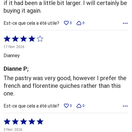
if it had been a little bit larger. I will certainly be
buying it again.
Est-ce que cela a été utile?
0
0
Coté
4 sur
17 févr. 2026
5
Dianney
Dianne P;
The pastry was very good, however I prefer the
french and florentine quiches rather than this
one.
Est-ce que cela a été utile?
0
0
Coté
5 sur
3 févr. 2026