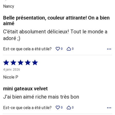
5
Nancy
Belle présentation, couleur attirante! On a bien
aimé
C'était absolument délicieux! Tout le monde a
adoré ;)
Est-ce que cela a été utile?
0
0
Coté
5 sur
4 janv. 2026
5
Nicole P
mini gateaux velvet
J'ai bien aimé riche mais très bon
Est-ce que cela a été utile?
0
0