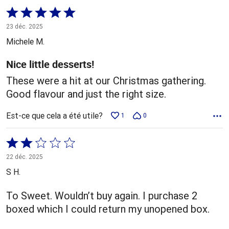
Coté
5 sur
23 déc. 2025
5
Michele M.
Nice little desserts!
These were a hit at our Christmas gathering.
Good flavour and just the right size.
Est-ce que cela a été utile?
1
0
Coté
2 sur
22 déc. 2025
5
S H.
To Sweet. Wouldn’t buy again. I purchase 2
boxed which I could return my unopened box.