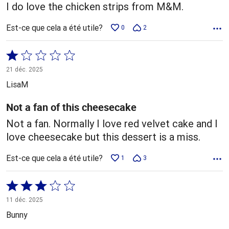
I do love the chicken strips from M&M.
Est-ce que cela a été utile?
0
2
Coté
1 sur
21 déc. 2025
5
LisaM
Not a fan of this cheesecake
Not a fan. Normally I love red velvet cake and I
love cheesecake but this dessert is a miss.
Est-ce que cela a été utile?
1
3
Coté
3 sur
11 déc. 2025
5
Bunny