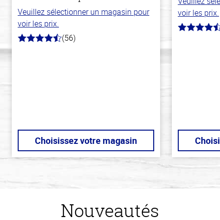
Veuillez sé
Veuillez sélectionner un magasin pour
voir les prix.
voir les prix.
4.2
(56)
hors
4.7
de
hors
5
de
stars
5
stars
Choisissez votre magasin
Chois
Nouveautés