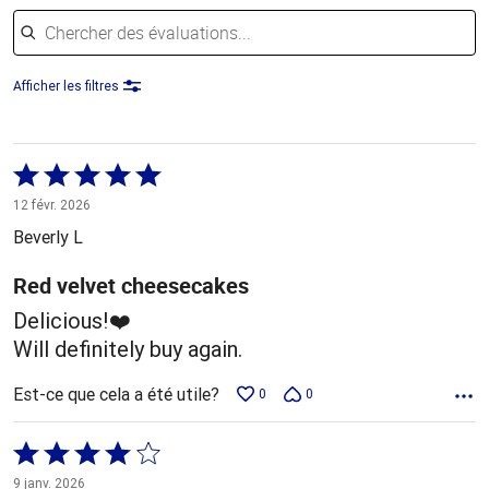
Chercher des évaluations
Afficher les filtres
Coté
5 sur
12 févr. 2026
5
Beverly L
Red velvet cheesecakes
Delicious!❤️
Will definitely buy again.
Est-ce que cela a été utile?
0
0
Coté
4 sur
9 janv. 2026