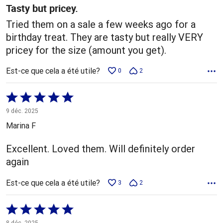
Tasty but pricey.
Tried them on a sale a few weeks ago for a
birthday treat. They are tasty but really VERY
pricey for the size (amount you get).
Est-ce que cela a été utile?
0
2
Coté
5 sur
9 déc. 2025
5
Marina F
Excellent. Loved them. Will definitely order
again
Est-ce que cela a été utile?
3
2
Coté
5 sur
8 déc. 2025