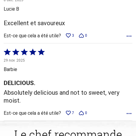
5
Lucie B
Excellent et savoureux
Est-ce que cela a été utile?
3
0
Coté
5 sur
29 nov. 2025
5
Barbie
DELICIOUS.
Absolutely delicious and not to sweet, very
moist.
Est-ce que cela a été utile?
7
0
Le chef recommande