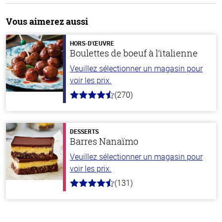
Vous aimerez aussi
HORS-D'ŒUVRE
Boulettes de boeuf à l’italienne
Veuillez sélectionner un magasin pour
voir les prix.
(270)
4.5
hors
de
5
stars
DESSERTS
Barres Nanaïmo
Veuillez sélectionner un magasin pour
voir les prix.
(131)
4.4
hors
de
5
stars