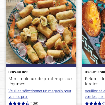
HORS-D'ŒUVRE
HORS-D'ŒUVR
Mini-rouleaux de printemps aux
Pelures d
légumes
farcies
Veuillez sélectionner un magasin pour
Veuillez sé
voir les prix.
voir les prix.
(109)