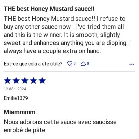
THE best Honey Mustard sauce!!
THE best Honey Mustard sauce!! I refuse to
buy any other sauce now - I've tried them all -
and this is the winner. It is smooth, slightly
sweet and enhances anything you are dipping. I
always have a couple extra on hand.
Est-ce que cela a été utile?
0
0
Coté
5 sur
12 déc. 2024
5
Emilie1379
Miammmm
Nous adorons cette sauce avec saucisse
enrobé de pâte