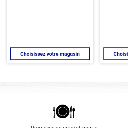
Choisissez votre magasin
Chois
Promesse de vrais aliments