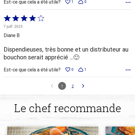
Est-ce que cela a été utile?
1
0
Coté
4 sur
7 juill. 2023
5
Diane B
Dispendieuses, très bonne et un distributeur au
bouchon serait apprécié …🙂
Est-ce que cela a été utile?
0
1
1
2
Le chef recommande