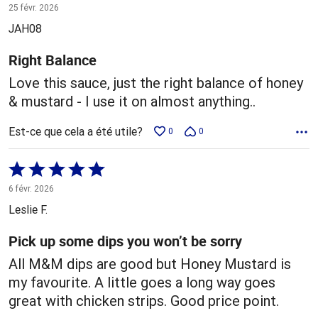
5 sur
25 févr. 2026
5
JAH08
Right Balance
Love this sauce, just the right balance of honey
& mustard - I use it on almost anything..
Est-ce que cela a été utile?
0
0
Coté
5 sur
6 févr. 2026
5
Leslie F.
Pick up some dips you won’t be sorry
All M&M dips are good but Honey Mustard is
my favourite. A little goes a long way goes
great with chicken strips. Good price point.