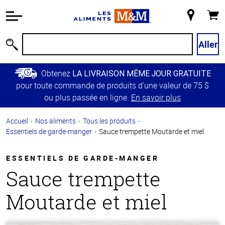
Information
relative à
Mon
Panie
l'accessibilité
magasin
Passer
Aller
Recherche
au
contenu
Obtenez
LA LIVRAISON MÊME JOUR GRATUITE
principal
pour toute commande de produits d’une valeur de 75 $
Retour à
ou plus passée en ligne.
En savoir plus
la
navigation
Accueil
Nos aliments
Tous les produits
principale
Essentiels de garde-manger
Sauce trempette Moutarde et miel
ESSENTIELS DE GARDE-MANGER
Sauce trempette
Moutarde et miel