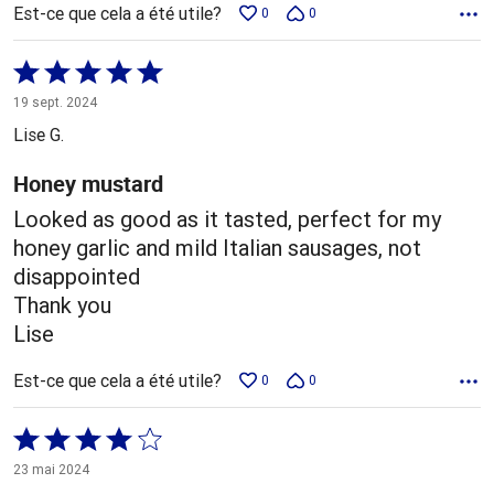
Est-ce que cela a été utile?
0
0
Coté
5 sur
19 sept. 2024
5
Lise G.
Honey mustard
Looked as good as it tasted, perfect for my
honey garlic and mild Italian sausages, not
disappointed
Thank you
Lise
Est-ce que cela a été utile?
0
0
Coté
4 sur
23 mai 2024
5