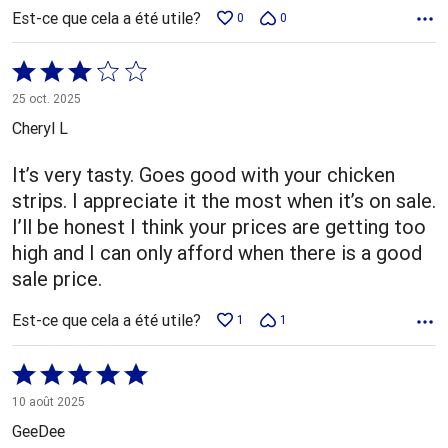
Est-ce que cela a été utile?
0
0
Coté
3 sur
25 oct. 2025
5
Cheryl L
It’s very tasty. Goes good with your chicken
strips. I appreciate it the most when it’s on sale.
I’ll be honest I think your prices are getting too
high and I can only afford when there is a good
sale price.
Est-ce que cela a été utile?
1
1
Coté
5 sur
10 août 2025
5
GeeDee