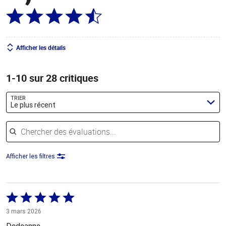
Afficher les détails
1-10 sur 28 critiques
TRIER
Le plus récent
Chercher des évaluations
Afficher les filtres
Coté
5 sur
3 mars 2026
5
Dedeanne