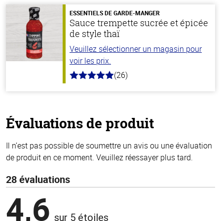
5
stars
ESSENTIELS DE GARDE-MANGER
Sauce trempette sucrée et épicée
de style thaï
Veuillez sélectionner un magasin pour
voir les prix.
(26)
5.0
hors
de
5
stars
Évaluations de produit
Il n’est pas possible de soumettre un avis ou une évaluation
de produit en ce moment. Veuillez réessayer plus tard.
28 évaluations
4,6
sur 5 étoiles