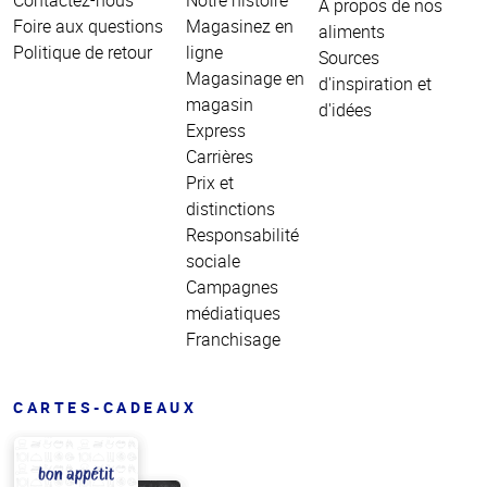
Contactez-nous
Notre histoire
À propos de nos
Foire aux questions
Magasinez en
aliments
Politique de retour
ligne
Sources
Magasinage en
d'inspiration et
magasin
d'idées
Express
Carrières
Prix et
distinctions
Responsabilité
sociale
Campagnes
médiatiques
Franchisage
CARTES-CADEAUX