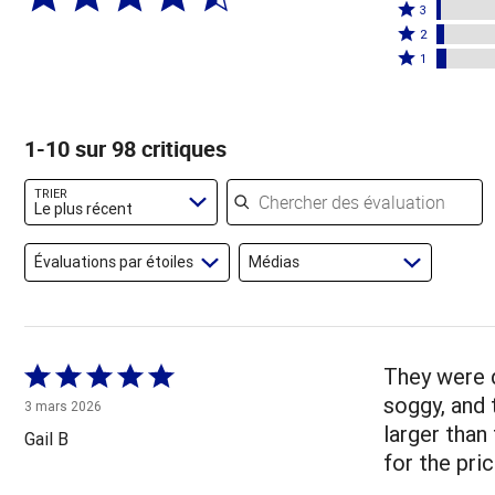
4
Coté
étoiles
3
étoiles
3
Coté
par
2
par
étoiles
2
Coté
86 %
1
5 %
par
étoiles
1 étoile
des
des
2 %
par
par
évaluateurs
évaluateurs
des
3 %
4 % des
1-10 sur 98 critiques
évaluateurs
des
évaluateurs
évaluateurs
Chercher des évaluations
TRIER
Le plus récent
Évaluations par étoiles
Médias
Coté
They were d
5 sur
soggy, and 
3 mars 2026
5
larger than
Gail B
for the pric