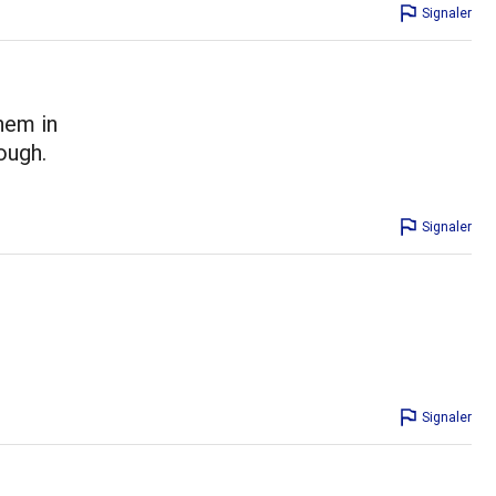
Signaler
hem in
ough.
Signaler
Signaler