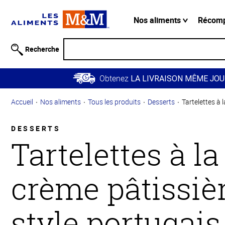
Information
relative à
Nos aliments
Récom
l'accessibilité
Passer
Recherche
au
contenu
Obtenez
principal
LA LIVRAISON MÊME JOU
Retour à
Accueil
Nos aliments
Tous les produits
Desserts
Tartelettes à 
la
navigation
principale
DESSERTS
Tartelettes à la
crème pâtissiè
style portugais