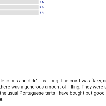
2 %
3 %
4 %
elicious and didn’t last long. The crust was flaky, n
there was a generous amount of filling. They were s
 the usual Portuguese tarts I have bought but good
e.