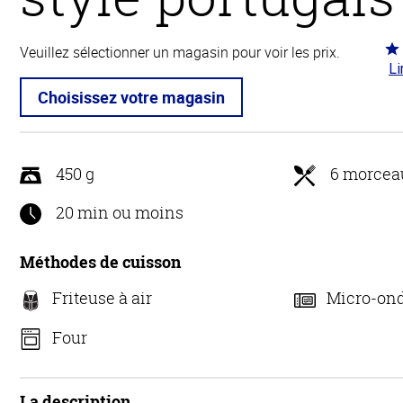
Co
Veuillez sélectionner un magasin pour voir les prix.
Li
4.7
5
Choisissez votre magasin
450 g
6 morcea
20 min ou moins
Méthodes de cuisson
Friteuse à air
Micro-on
Four
La description