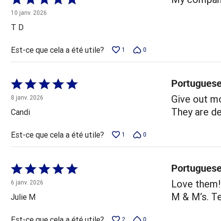
5 sur
10 janv. 2026
5
T D
Est-ce que cela a été utile?
1
0
Portuguese
Coté
5 sur
Give out m
8 janv. 2026
5
They are de
Candi
Est-ce que cela a été utile?
1
0
Portuguese
Coté
5 sur
Love them!
6 janv. 2026
5
M & M’s. Te
Julie M
Est-ce que cela a été utile?
2
0