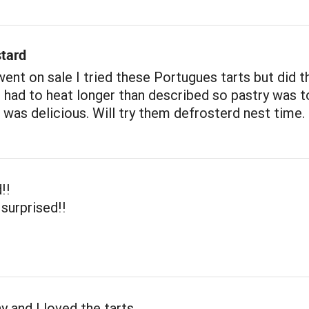
tard
ent on sale I tried these Portugues tarts but did t
had to heat longer than described so pastry was t
 was delicious. Will try them defrosterd nest time.
!!
 surprised!!
 and I loved the tarts