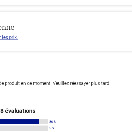
ienne
les prix.
de produit en ce moment. Veuillez réessayer plus tard.
8 évaluations
86 %
5 %