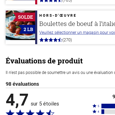
(705)
4.6
hors
de
5
HORS-D'ŒUVRE
SOLDE
stars
Boulettes de boeuf à l’ital
2 LB
Veuillez sélectionner un magasin pour voir 
(270)
4.5
hors
de
5
stars
Évaluations de produit
Il n’est pas possible de soumettre un avis ou une évaluation 
98 évaluations
4,7
9
sur 5 étoiles
Coté
5
Coté
5
4