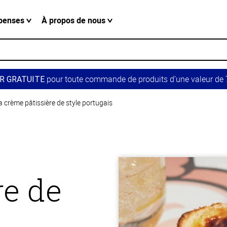
penses
À propos de nous
pour toute commande de produits d’une valeur de 7
R GRATUITE
la crème pâtissière de style portugais
re de