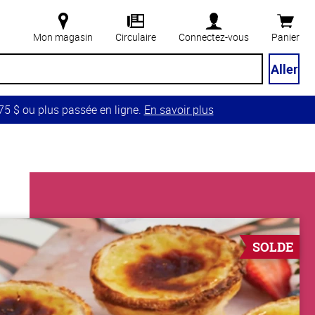
Mon magasin
Circulaire
Connectez-vous
Panier
Aller
5 $ ou plus passée en ligne.
En savoir plus
SOLDE