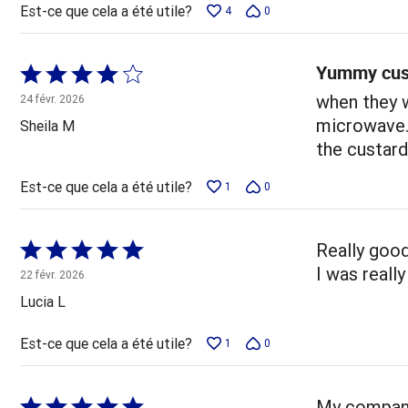
Est-ce que cela a été utile?
4
0
Yummy cus
Coté
4 sur
when they w
24 févr. 2026
5
microwave. 
Sheila M
the custard
Est-ce que cela a été utile?
1
0
Coté
Really good
5 sur
I was really
22 févr. 2026
5
Lucia L
Est-ce que cela a été utile?
1
0
Coté
My company