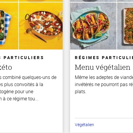
S PARTICULIERS
RÉGIMES PARTICULI
kéto
Menu végétalien
s combiné quelques-uns de
Même les adeptes de viande
s plus convoités à la
invétérés ne pourront pas ré
togène pour une
plats.
n à ce régime tou...
Végétalien