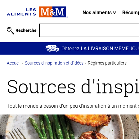
Information
relative à
Nos aliments
Récom
l'accessibilité
Passer
Recherche
au
contenu
Obtenez
principal
LA LIVRAISON MÊME JOU
Retour à
Accueil
Sources d'inspiration et d'idées
Régimes particuliers
la
navigation
Sources d'inspi
principale
Tout le monde a besoin d'un peu d'inspiration à un moment ou