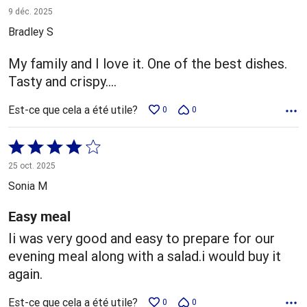
5 sur
9 déc. 2025
5
Bradley S
My family and I love it. One of the best dishes.
Tasty and crispy....
Est-ce que cela a été utile?
0
0
Coté
4 sur
25 oct. 2025
5
Sonia M
Easy meal
Ii was very good and easy to prepare for our
evening meal along with a salad.i would buy it
again.
Est-ce que cela a été utile?
0
0