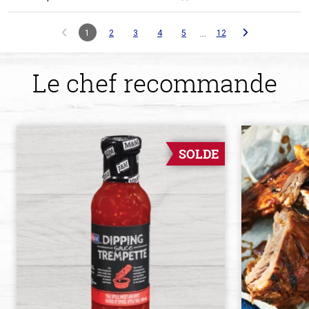
…
1
2
3
4
5
12
Le chef recommande
SOLDE