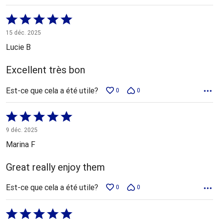
Coté
5 sur
15 déc. 2025
5
Lucie B
Excellent très bon
Est-ce que cela a été utile?
0
0
Coté
5 sur
9 déc. 2025
5
Marina F
Great really enjoy them
Est-ce que cela a été utile?
0
0
Coté