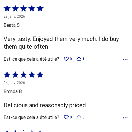
Coté
5 sur
28 janv. 2026
5
Beata S
Very tasty. Enjoyed them very much. I do buy
them quite often
Est-ce que cela a été utile?
0
1
Coté
5 sur
24 janv. 2026
5
Brenda B
Delicious and reasonably priced.
Est-ce que cela a été utile?
0
0