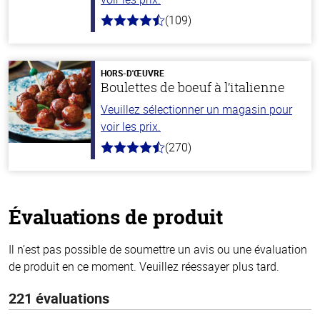
(109)
4.8
hors
de
5
stars
HORS-D'ŒUVRE
Boulettes de boeuf à l’italienne
Veuillez sélectionner un magasin pour
voir les prix.
(270)
4.5
hors
de
5
stars
Évaluations de produit
Il n’est pas possible de soumettre un avis ou une évaluation
de produit en ce moment. Veuillez réessayer plus tard.
221 évaluations