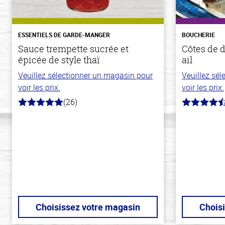
ESSENTIELS DE GARDE-MANGER
BOUCHERIE
Sauce trempette sucrée et
Côtes de d
épicée de style thaï
ail
Veuillez sélectionner un magasin pour
Veuillez sé
voir les prix.
voir les prix.
(26)
5.0
4.8
hors
hors
de
de
5
5
stars
stars
Choisissez votre magasin
Chois