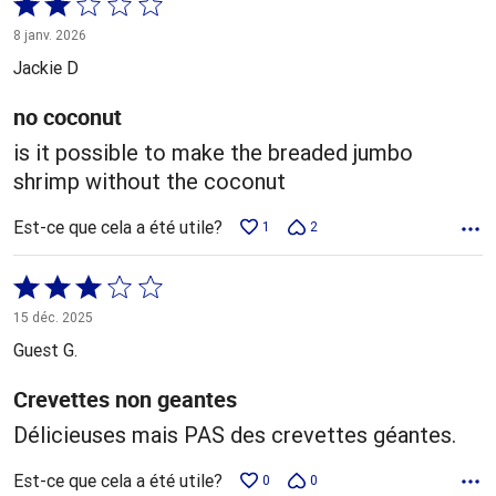
Coté
2 sur
8 janv. 2026
5
Jackie D
no coconut
is it possible to make the breaded jumbo
shrimp without the coconut
Est-ce que cela a été utile?
1
2
Coté
3 sur
15 déc. 2025
5
Guest G.
Crevettes non geantes
Délicieuses mais PAS des crevettes géantes.
Est-ce que cela a été utile?
0
0