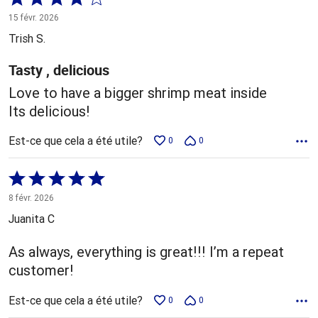
4 sur
15 févr. 2026
5
Trish S.
Tasty , delicious
Love to have a bigger shrimp meat inside
Its delicious!
Est-ce que cela a été utile?
0
0
Coté
5 sur
8 févr. 2026
5
Juanita C
As always, everything is great!!! I’m a repeat
customer!
Est-ce que cela a été utile?
0
0