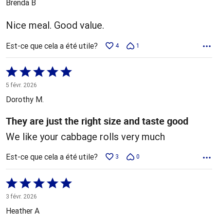
Brenda B
Nice meal. Good value.
Est-ce que cela a été utile?
4
1
Coté
5 sur
5 févr. 2026
5
Dorothy M.
They are just the right size and taste good
We like your cabbage rolls very much
Est-ce que cela a été utile?
3
0
Coté
5 sur
3 févr. 2026
5
Heather A