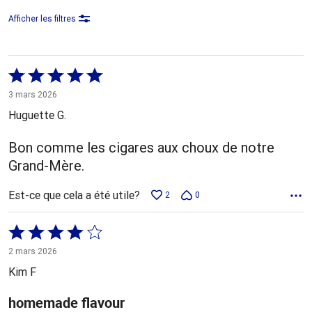
Afficher les filtres
Coté
5 sur
3 mars 2026
5
Huguette G.
Bon comme les cigares aux choux de notre
Grand-Mère.
Est-ce que cela a été utile?
2
0
Coté
4 sur
2 mars 2026
5
Kim F
homemade flavour