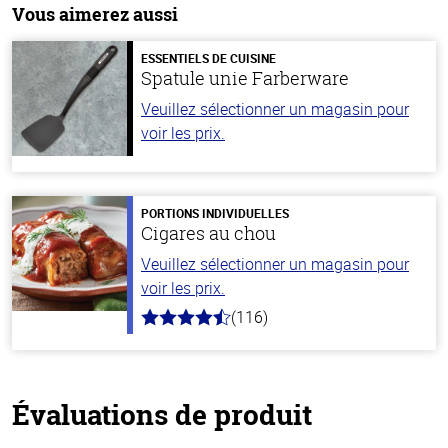
Vous aimerez aussi
ESSENTIELS DE CUISINE
Spatule unie Farberware
Veuillez sélectionner un magasin pour
voir les prix.
PORTIONS INDIVIDUELLES
Cigares au chou
Veuillez sélectionner un magasin pour
voir les prix.
(116)
4.2
hors
de
5
stars
Évaluations de produit