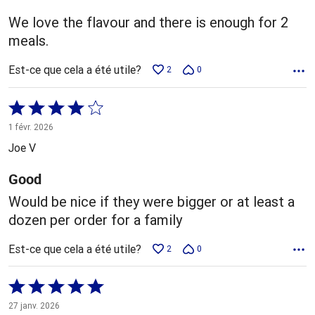
We love the flavour and there is enough for 2
meals.
Est-ce que cela a été utile?
2
0
Coté
4 sur
1 févr. 2026
5
Joe V
Good
Would be nice if they were bigger or at least a
dozen per order for a family
Est-ce que cela a été utile?
2
0
Coté
5 sur
27 janv. 2026