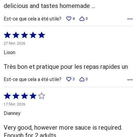
delicious and tastes homemade ...
Est-ce que cela a été utile?
4
0
Coté
5 sur
27 févr. 2026
5
Lison
Très bon et pratique pour les repas rapides un
Est-ce que cela a été utile?
3
0
Coté
4 sur
17 févr. 2026
5
Dianney
Very good, however more sauce is required.
Enough for 2 adults.