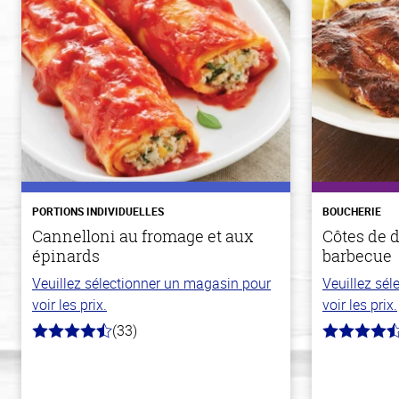
PORTIONS INDIVIDUELLES
BOUCHERIE
Cannelloni au fromage et aux
Côtes de d
épinards
barbecue
Veuillez sélectionner un magasin pour
Veuillez sé
voir les prix.
voir les prix.
(33)
4.2
4.7
hors
hors
de
de
5
5
stars
stars