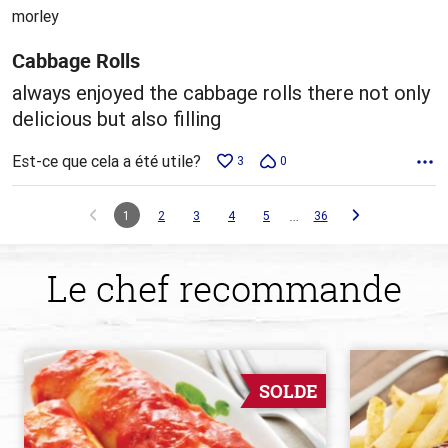
5
morley
Cabbage Rolls
always enjoyed the cabbage rolls there not only
delicious but also filling
Est-ce que cela a été utile?
3
0
…
1
2
3
4
5
36
Le chef recommande
SOLDE