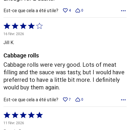
Est-ce que cela a été utile?
4
0
Coté
4 sur
16 févr. 2026
5
Jill K.
Cabbage rolls
Cabbage rolls were very good. Lots of meat
filling and the sauce was tasty, but I would have
preferred to have a little bit more. I definitely
would buy them again.
Est-ce que cela a été utile?
7
0
Coté
5 sur
11 févr. 2026
5