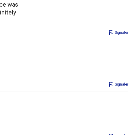
uce was
initely
Signaler
Signaler