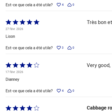
Est-ce que cela a été utile?
4
0
Coté
Très bon et
5 sur
27 févr. 2026
5
Lison
Est-ce que cela a été utile?
3
0
Coté
Very good, 
4 sur
17 févr. 2026
5
Dianney
Est-ce que cela a été utile?
4
0
Cabbage ro
Coté