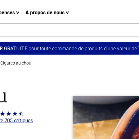
penses
À propos de nous
pour toute commande de produits d’une valeur de 7
R GRATUITE
Cigares au chou
u
té
re 705 critiques
 sur