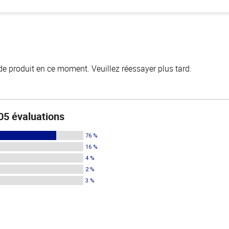
de produit en ce moment. Veuillez réessayer plus tard.
05 évaluations
76 %
16 %
4 %
2 %
3 %