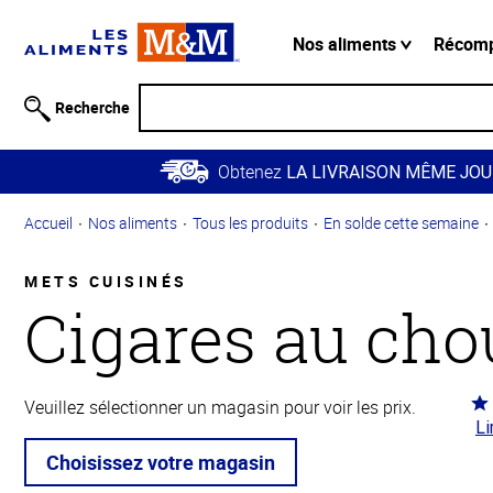
Information
relative à
Nos aliments
Récom
l'accessibilité
Passer
Recherche
au
contenu
Obtenez
principal
LA LIVRAISON MÊME JOU
Retour à
Accueil
Nos aliments
Tous les produits
En solde cette semaine
la
navigation
principale
METS CUISINÉS
Cigares au cho
Co
Veuillez sélectionner un magasin pour voir les prix.
Li
4.6
5
Choisissez votre magasin