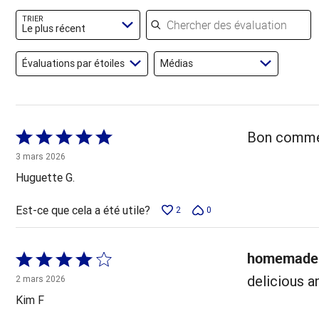
évaluateurs
Chercher des évaluations
TRIER
Le plus récent
Évaluations par étoiles
Médias
Coté
Bon comme 
5 sur
3 mars 2026
5
Huguette G.
Est-ce que cela a été utile?
2
0
homemade 
Coté
4 sur
delicious a
2 mars 2026
5
Kim F