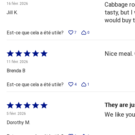
4 sur
Cabbage rol
16 févr. 2026
5
tasty, but I
Jill K.
would buy 
Est-ce que cela a été utile?
7
0
Coté
Nice meal. 
5 sur
11 févr. 2026
5
Brenda B
Est-ce que cela a été utile?
4
1
They are ju
Coté
5 sur
We like you
5 févr. 2026
5
Dorothy M.